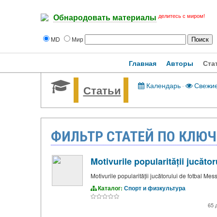
делитесь с миром!
Обнародовать материалы
MD
Мир
Главная
Авторы
Ста
Календарь
·
Свежи
Статьи
ФИЛЬТР СТАТЕЙ ПО КЛЮЧ
Motivurile popularității jucăto
Motivurile popularității jucătorului de fotbal Mess
Каталог:
Спорт и физкультура
65 