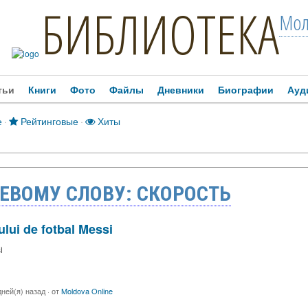
БИБЛИОТЕКА
Мол
тьи
Книги
Фото
Файлы
Дневники
Биографии
Ауд
е
·
Рейтинговые
·
Хиты
ЕВОМУ СЛОВУ: СКОРОСТЬ
rului de fotbal Messi
i
дней(я) назад
·
от
Moldova Online