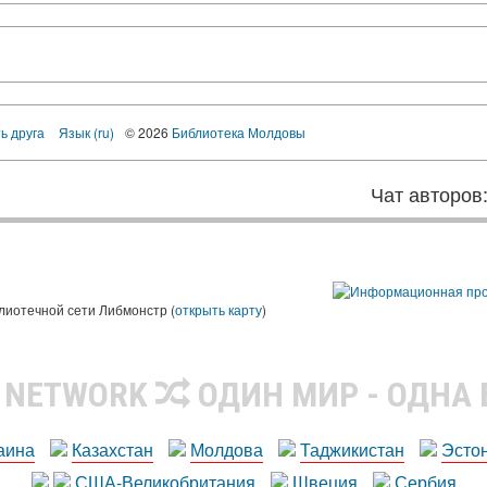
ь друга
Язык (ru)
© 2026
Библиотека Молдовы
Чат авторов
лиотечной сети Либмонстр (
открыть карту
)
R NETWORK
ОДИН МИР - ОДНА
аина
Казахстан
Молдова
Таджикистан
Эсто
США-Великобритания
Швеция
Сербия