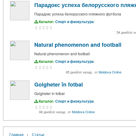
Парадокс успеха белорусского пляж
Парадокс успеха белорусского пляжного футбола
Каталог:
Спорт и физкультура
54 дней(я) 
Natural phenomenon and football
Natural phenomenon and football
Каталог:
Спорт и физкультура
65 дней(я) назад
·
от
Moldova Online
Golgheter în fotbal
Golgheter în fotbal
Каталог:
Спорт и физкультура
66 дней(я) назад
·
от
Moldova Online
›
Главная
Статьи