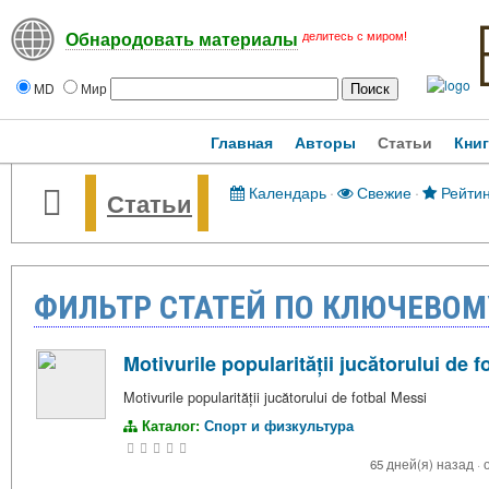
делитесь с миром!
Обнародовать материалы
MD
Мир
Главная
Авторы
Статьи
Кни
Календарь
·
Свежие
·
Рейтин
Статьи
ФИЛЬТР СТАТЕЙ ПО КЛЮЧЕВОМ
Motivurile popularității jucătorului de 
Motivurile popularității jucătorului de fotbal Messi
Каталог:
Спорт и физкультура
65 дней(я) назад
·