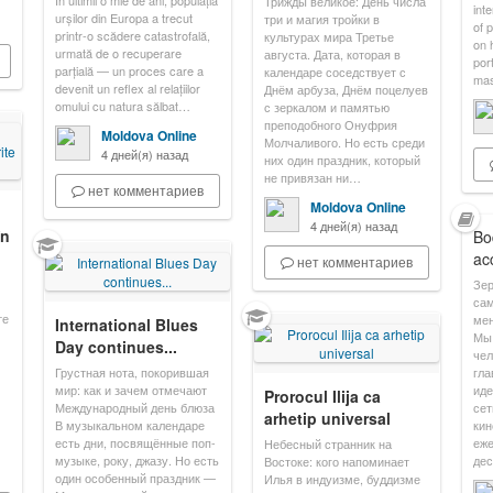
În ultimii o mie de ani, populația
Трижды великое: День числа
int
urșilor din Europa a trecut
три и магия тройки в
of 
printr-o scădere catastrofală,
культурах мира Третье
on 
urmată de o recuperare
августа. Дата, которая в
port
parțială — un proces care a
календаре соседствует с
mas
devenit un reflex al relațiilor
Днём арбуза, Днём поцелуев
omului cu natura sălbat…
с зеркалом и памятью
преподобного Онуфрия
Moldova Online
Молчаливого. Но есть среди
4 дней(я) назад
них один праздник, который
не привязан ни…
нет комментариев
Moldova Online
4 дней(я) назад
în
Bod
ac
нет комментариев
Зер
сам
те
мен
International Blues
Мы 
Day continues...
чел
Грустная нота, покорившая
гла
мир: как и зачем отмечают
иде
Prorocul Ilija ca
Международный день блюза
сет
arhetip universal
В музыкальном календаре
кин
есть дни, посвящённые поп-
еже
Небесный странник на
музыке, року, джазу. Но есть
дес
Востоке: кого напоминает
один особенный праздник —
Илья в индуизме, буддизме