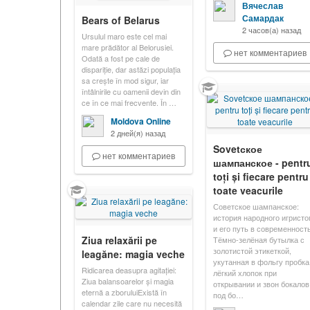
Вячеслав
Самардак
Bears of Belarus
2 часов(а) назад
Ursulul maro este cel mai
mare prădător al Belorusiei.
нет комментариев
Odată a fost pe cale de
dispariție, dar astăzi populația
sa crește în mod sigur, iar
întâlnirile cu oamenii devin din
ce în ce mai frecvente. În …
Moldova Online
2 дней(я) назад
Sovetское
нет комментариев
шампанское - pentr
toți și fiecare pentru
toate veacurile
Советское шампанское:
история народного игристо
и его путь в современност
Ziua relaxării pe
Тёмно-зелёная бутылка с
золотистой этикеткой,
leagăne: magia veche
укутанная в фольгу пробка
Ridicarea deasupra agitației:
лёгкий хлопок при
Ziua balansoarelor și magia
открывании и звон бокалов
eternă a zboruluiExistă în
под бо…
calendar zile care nu necesită