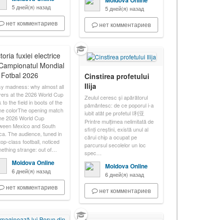
Moldova Online
5 дней(я) назад
5 дней(я) назад
нет комментариев
нет комментариев
toria fuxiei electrice
 Campionatul Mondial
 Fotbal 2026
Cinstirea profetului
Ilija
y madness: why almost all
yers at the 2026 World Cup
Zeulul ceresc și apărătorul
 to the field in boots of the
pământesc: de ce poporul i-a
e colorThe opening match
iubit atât pe profetul I利亚
the 2026 World Cup
Printre mulțimea nelimitată de
ween Mexico and South
sfinți creștini, există unul al
ica. The audience, tuned in
cărui chip a ocupat pe
top-class football, noticed
parcursul secolelor un loc
ething strange: out of…
spec…
Moldova Online
Moldova Online
6 дней(я) назад
6 дней(я) назад
нет комментариев
нет комментариев