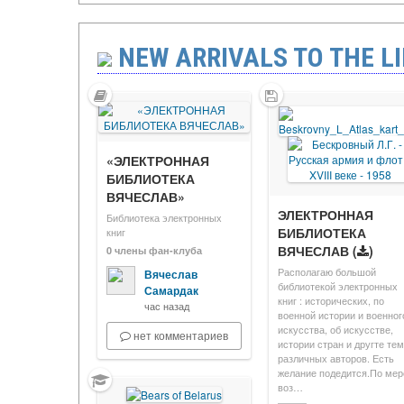
NEW ARRIVALS TO THE LI
«ЭЛЕКТРОННАЯ
БИБЛИОТЕКА
ВЯЧЕСЛАВ»
ЭЛЕКТРОННАЯ
Библиотека электронных
БИБЛИОТЕКА
книг
ВЯЧЕСЛАВ
(
)
0 члены фан-клуба
Располагаю большой
Вячеслав
библиотекой электронных
Самардак
книг : исторических, по
час назад
военной истории и военног
искусства, об искусстве,
нет комментариев
истории стран и другте те
различных авторов. Есть
желание подедится.По мер
воз…