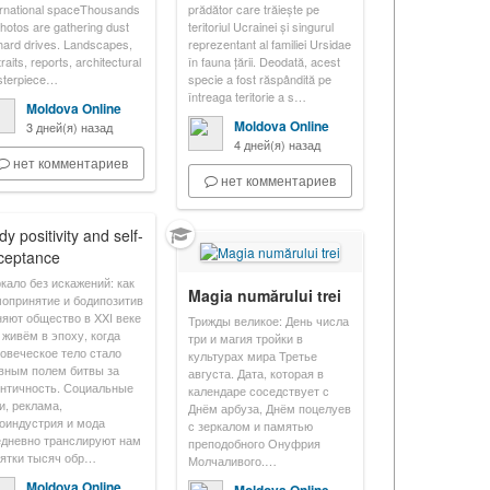
ernational spaceThousands
prădător care trăiește pe
photos are gathering dust
teritoriul Ucrainei și singurul
hard drives. Landscapes,
reprezentant al familiei Ursidae
raits, reports, architectural
în fauna țării. Deodată, acest
terpiece…
specie a fost răspândită pe
întreaga teritorie a s…
Moldova Online
Moldova Online
3 дней(я) назад
4 дней(я) назад
нет комментариев
нет комментариев
y positivity and self-
ceptance
кало без искажений: как
Magia numărului trei
опринятие и бодипозитив
яют общество в XXI веке
Трижды великое: День числа
живём в эпоху, когда
три и магия тройки в
овеческое тело стало
культурах мира Третье
вным полем битвы за
августа. Дата, которая в
нтичность. Социальные
календаре соседствует с
и, реклама,
Днём арбуза, Днём поцелуев
оиндустрия и мода
с зеркалом и памятью
дневно транслируют нам
преподобного Онуфрия
ятки тысяч обр…
Молчаливого.…
Moldova Online