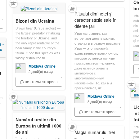
Ce
bo
Ritualul dimineței și
Înt
caracteristicile sale în
Bizoni din Ucraina
sufe
diferite țări
din
Brown bear (Ursus arctos) —
ani
the largest predator inhabiting
Утро на планете: как
dezb
the territory of Ukraine, and
встречают день в разных
și m
the only representative of the
странах и в разном возрасте
acc
bear family in the country's
Утро — это, пожалуй,
fauna. Once this species was
единственное время суток,
widely distributed th…
которое остаётся личным
пространством человека,
Moldova Online
даже если он живёт в
2 дней(я) назад
u
мегаполисе с
многомиллионным
нет комментариев
населением. То, как мы
просыпаемся, чт…
Moldova Online
го
3 дней(я) назад
ь
Li
нет комментариев
in
,
Numărul ursilor din
fo
Europa în ultimii 1000
Fra
de ani
Magia numărului trei
leg
pho