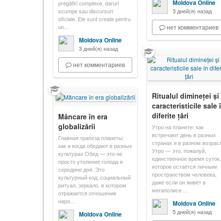
Moldova Online
pregătiri complexe, daruri
scumpe sau discursuri
3 дней(я) назад
oficiale. Ele sunt create pentru
un…
нет комментариев
Moldova Online
3 дней(я) назад
нет комментариев
Ritualul dimineței și
caracteristicile sale 
diferite țări
Mâncare în era
globalizării
Утро на планете: как
встречают день в разных
Главная трапеза планеты:
странах и в разном возрас
как и когда обедают в разных
Утро — это, пожалуй,
культурах Обед — это не
единственное время суток,
просто утоление голода в
которое остаётся личным
середине дня. Это
пространством человека,
культурный код, социальный
даже если он живёт в
ритуал, зеркало, в котором
мегаполисе …
отражается отношение
наро…
Moldova Online
5 дней(я) назад
Moldova Online