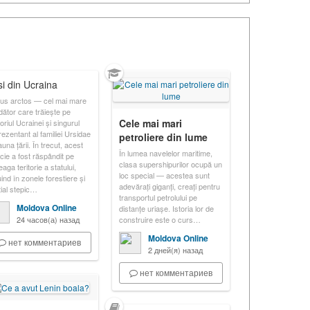
si din Ucraina
us arctos — cel mai mare
dător care trăiește pe
Cele mai mari
toriul Ucrainei și singurul
rezentant al familiei Ursidae
petroliere din lume
auna țării. În trecut, acest
În lumea navelelor maritime,
cie a fost răspândit pe
clasa supershipurilor ocupă un
eaga teritorie a statului,
loc special — acestea sunt
uind în zonele forestiere și
adevărați giganți, creați pentru
țial stepic…
transportul petrolului pe
Moldova Online
distanțe uriașe. Istoria lor de
24 часов(а) назад
construire este o curs…
Moldova Online
нет комментариев
2 дней(я) назад
нет комментариев