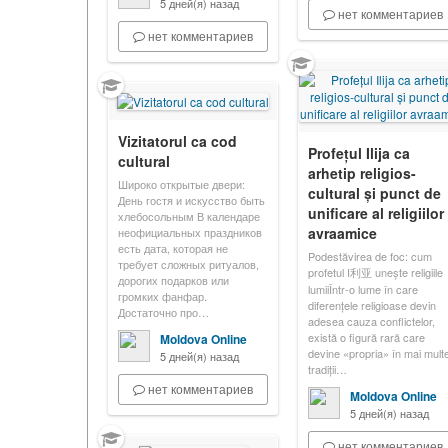
5 дней(я) назад
нет комментариев
нет комментариев
Vizitatorul ca cod
Profețul Ilija ca
cultural
arhetip religios-
Широко открытые двери:
cultural și punct de
День гостя и искусство быть
unificare al religiilor
хлебосольным В календаре
avraamice
неофициальных праздников
есть дата, которая не
Podestăvirea de foc: cum
требует сложных ритуалов,
profetul I利亚 unește religiile
дорогих подарков или
lumiiÎntr-o lume în care
громких фанфар.
diferențele religioase devin
Достаточно про…
adesea cauza conflictelor,
există o figură rară care
Moldova Online
devine «propria» în mai mult
5 дней(я) назад
tradiții…
нет комментариев
Moldova Online
5 дней(я) назад
нет комментариев