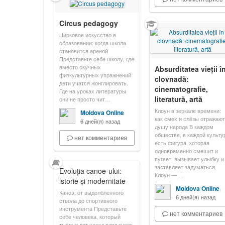
Circus pedagogy
Цирковое искусство в
образовании: когда школа
становится ареной
Представьте себе школу, где
вместо скучных
Absurditatea vieții î
физкультурных упражнений
clovnadă:
дети учатся жонглировать.
cinematografie,
Где на уроках литературы
literatură, artă
они не просто чит…
Клоун в зеркале времени:
Moldova Online
как смех и слёзы отражают
6 дней(я) назад
душу народа В каждом
обществе, в каждой культу
нет комментариев
есть фигура, которая
одновременно смешит и
пугает, вызывает улыбку и
заставляет задуматься.
Evoluția canoe-ului:
Клоун — …
istorie și modernitate
Moldova Online
Каноэ: от выдолбленного
6 дней(я) назад
ствола до спортивного
инструмента Представьте
нет комментариев
себе человека, который
тысячи лет назад взял кусок