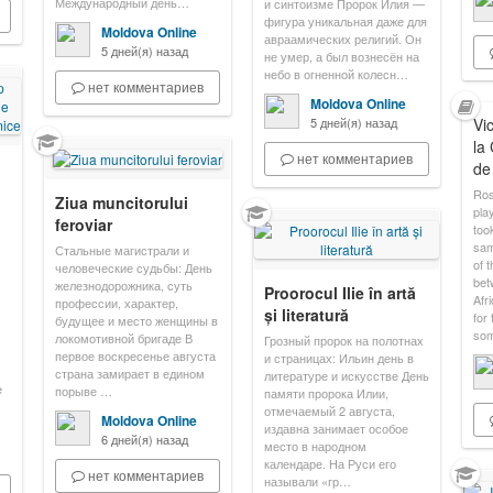
Международный день…
и синтоизме Пророк Илия —
фигура уникальная даже для
Moldova Online
авраамических религий. Он
5 дней(я) назад
не умер, а был вознесён на
небо в огненной колесн…
нет комментариев
Moldova Online
5 дней(я) назад
Vic
la
нет комментариев
de
Ros
Ziua muncitorului
pla
feroviar
took
sam
Стальные магистрали и
of 
человеческие судьбы: День
bet
железнодорожника, суть
Proorocul Ilie în artă
Afr
профессии, характер,
și literatură
for 
будущее и место женщины в
som
локомотивной бригаде В
Грозный пророк на полотнах
первое воскресенье августа
и страницах: Ильин день в
страна замирает в едином
литературе и искусстве День
e
порыве …
памяти пророка Илии,
отмечаемый 2 августа,
Moldova Online
издавна занимает особое
6 дней(я) назад
место в народном
календаре. На Руси его
нет комментариев
называли «гр…