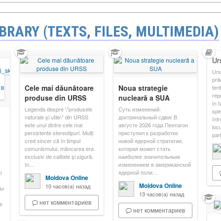
BRARY (TEXTS, FILES, MULTIMEDIA)
Ur
Urs
pră
Cele mai dăunătoare
Noua strategie
teri
rep
produse din URSS
nucleară a SUA
în f
Legenda despre \"produsele
Суть изменений:
spe
naturale și utile\" din URSS
доктринальный сдвиг В
într
este unul dintre cele mai
августе 2026 года Пентагон
loc
persistente stereotipuri. Mulți
приступил к разработке
par
cred sincer că în timpul
новой ядерной стратегии,
comunismului, mâncarea era
которая может стать
exclusiv de calitate și sigură,
наиболее значительным
în…
изменением в американской
о
ядерной поли…
Moldova Online
Moldova Online
10 часов(а) назад
мы
13 часов(а) назад
нет комментариев
е
нет комментариев