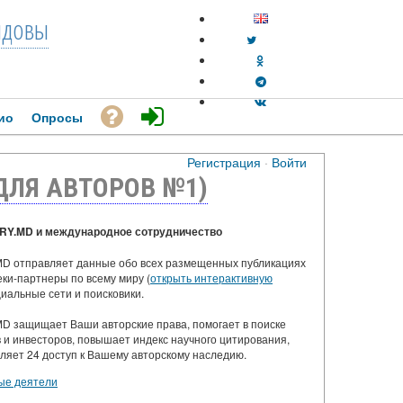
довы
ио
Опросы
Регистрация
·
Войти
ДЛЯ АВТОРОВ №1)
RY.MD и международное сотрудничество
D отправляет данные обо всех размещенных публикациях
еки-партнеры по всему миру (
открыть интерактивную
оциальные сети и поисковики.
D защищает Ваши авторские права, помогает в поиске
 и инвесторов, повышает индекс научного цитирования,
ляет 24 доступ к Вашему авторскому наследию.
ые деятели