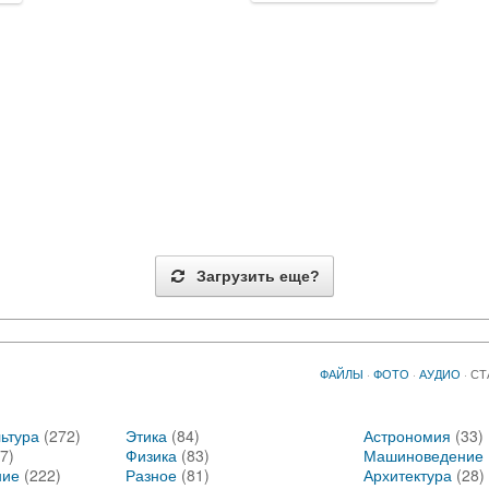
Загрузить еще?
ФАЙЛЫ
·
ФОТО
·
АУДИО
·
СТ
ьтура
(272)
Этика
(84)
Астрономия
(33)
7)
Физика
(83)
Машиноведение
ние
(222)
Разное
(81)
Архитектура
(28)