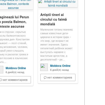
Artiștii tineri ai
aginează lui Perun
circului cu faimă
n poezia Balmon,
mondială
ntexte ascunse
Маленькие титаны манежа:
м в струнах: скрытые
самые известные дети-
ыслы балмонтовского
циркачи в истории Цирк –
рунова дня» Константин
это мир, где возраст не
ьмонт — поэт-стихий,
имеет значения. Здесь
ец мгновения, человек,
пятилетний ребёнок может
орый умел слышать
выступать наравне с
ыку в раскатах грома и
маститым артистом, а
ел поэзию в языческих
десятилетний – ри…
льта…
Moldova Online
Moldova Online
6 дней(я) назад
6 дней(я) назад
нет комментариев
нет комментариев