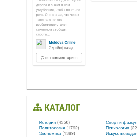
дерева и выжег в нём
углубление, чтобы плыть по
реке. Он не знал, что через
тысячелетия его
изобретение станет
символом свободы,
спорта…
Moldova Online
7 дней(я) назад
нет комментариев
КАТАЛОГ
История
(4350)
Спорт и физкул
Политология
(1762)
Психология
(22
Экономика
(1389)
Искусствоведе