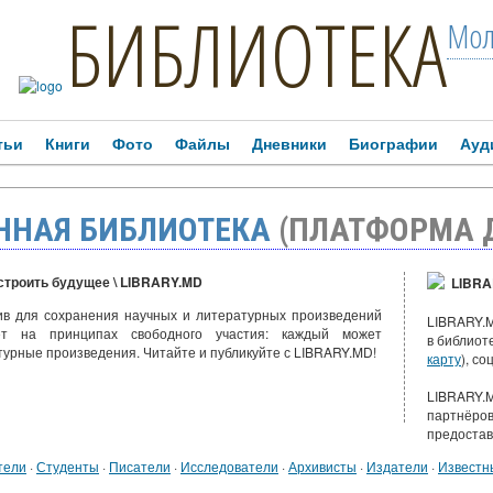
БИБЛИОТЕКА
Мол
тьи
Книги
Фото
Файлы
Дневники
Биографии
Ауд
ННАЯ БИБЛИОТЕКА
(ПЛАТФОРМА 
строить будущее \ LIBRARY.MD
LIBRA
ив для сохранения научных и литературных произведений
LIBRARY.M
ет на принципах свободного участия: каждый может
в библиот
турные произведения. Читайте и публикуйте с LIBRARY.MD!
карту
), с
LIBRARY.M
партнёров
предостав
тели
·
Студенты
·
Писатели
·
Исследователи
·
Архивисты
·
Издатели
·
Известн