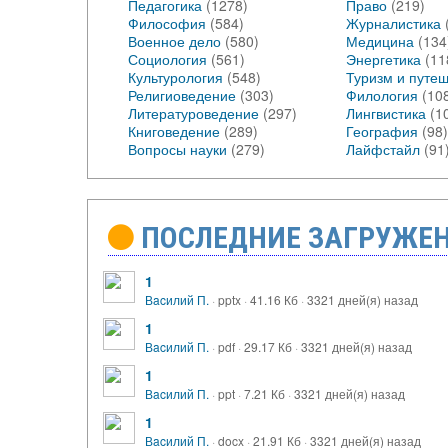
Педагогика
(1278)
Право
(219)
Философия
(584)
Журналистика
Военное дело
(580)
Медицина
(134
Социология
(561)
Энергетика
(11
Культурология
(548)
Туризм и путе
Религиоведение
(303)
Филология
(10
Литературоведение
(297)
Лингвистика
(1
Книговедение
(289)
География
(98)
Вопросы науки
(279)
Лайфстайл
(91
ПОСЛЕДНИЕ ЗАГРУЖЕ
1
Вacилий П.
·
pptx
·
41.16 Кб
·
3321 дней(я) назад
1
Вacилий П.
·
pdf
·
29.17 Кб
·
3321 дней(я) назад
1
Вacилий П.
·
ppt
·
7.21 Кб
·
3321 дней(я) назад
1
Вacилий П.
·
docx
·
21.91 Кб
·
3321 дней(я) назад