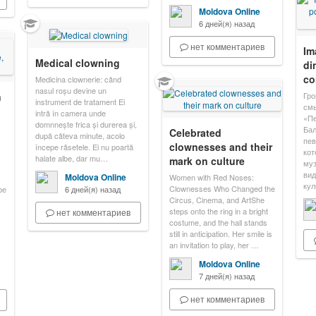
Moldova Online
6 дней(я) назад
нет комментариев
Im
Medical clowning
di
co
Medicina clownerie: când
nasul roșu devine un
n
Гро
instrument de tratament Ei
см
intră în camera unde
«Пе
domnnește frica și durerea și,
Бал
Celebrated
după câteva minute, acolo
пев
clownesses and their
începe râsetele. Ei nu poartă
кот
halate albe, dar mu…
mark on culture
муз
вид
Moldova Online
Women with Red Noses:
ку
Clownesses Who Changed the
ре
6 дней(я) назад
Circus, Cinema, and ArtShe
steps onto the ring in a bright
нет комментариев
costume, and the hall stands
still in anticipation. Her smile is
an invitation to play, her …
Moldova Online
7 дней(я) назад
нет комментариев