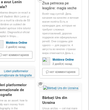
 a avut Lenin
Ziua petrecea pe
ala?
leagăne: magia veche
rebarea despre ce exact a
Взлёт над суетой: День
rit Vladimir Ilitch Lenin și
качания на качелях и вечная
 ce a murit la vârsta de 53
магия полёта Есть в
 rămâne un subiect de
календаре дни, которые не
ateri aprinse între istorici
требуют сложных
edici. Diagnosticul oficial
приготовлений, дорогих
eptat în timpu…
подарков или официальных
речей. Они созданы для
Moldova Online
одного — для радости. 4
2 дней(я) назад
августа во многих странах
мира отмечается День к…
нет комментариев
Moldova Online
2 дней(я) назад
нет комментариев
deri platformelor
ternaționale de
tografie
Bărbați Urs din
me as an asset: how to
Ucraina
ally earn money from
tography in the
Ursus arctos — cel mai mare