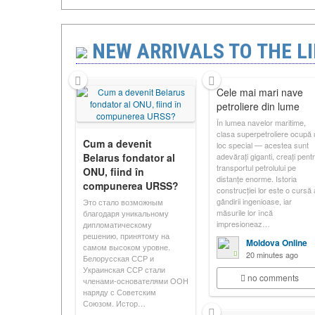
NEW ARRIVALS TO THE LI
Cele mai mari nave
petroliere din lume
În lumea navelor maritime,
clasa superpetroliere ocupă 
Cum a devenit
loc special — acestea sunt
Belarus fondator al
adevărați giganti, creați pent
transportul petrolului pe
ONU, fiind în
distanțe enorme. Istoria
compunerea URSS?
construcției lor este o cursă 
gândirii ingenioase, iar
Это стало возможным
măsurile lor încă
благодаря уникальному
impresioneaz…
дипломатическому
решению, принятому на
Moldova Online
самом высоком уровне.
20 minutes ago
Белорусская ССР и
Украинская ССР стали
no comments
членами-основателями ООН
наряду с Советским
Союзом. Истор…