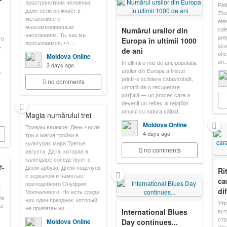
пространством человека,
Rid
даже если он живёт в
Ziu
мегаполисе с
ete
многомиллионным
cal
Numărul ursilor din
населением. То, как мы
pre
го
Europa în ultimii 1000
просыпаемся, чт…
scu
ь
de ani
ofi
Moldova Online
un
În ultimii o mie de ani, populația
3 days ago
,
urșilor din Europa a trecut
printr-o scădere catastrofală,
no comments
urmată de o recuperare
parțială — un proces care a
devenit un reflex al relațiilor
omului cu natura sălbat…
Magia numărului trei
Moldova Online
Трижды великое: День числа
4 days ago
три и магия тройки в
культурах мира Третье
no comments
августа. Дата, которая в
календаре соседствует с
f-
Днём арбуза, Днём поцелуев
Ri
с зеркалом и памятью
ca
преподобного Онуфрия
к
dif
Молчаливого. Но есть среди
ив
них один праздник, который
Утр
ке
не привязан ни…
International Blues
вст
стр
Moldova Online
Day continues...