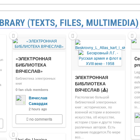
BRARY (TEXTS, FILES, MULTIMEDIA)
«ЭЛЕКТРОННАЯ
Ce
un
БИБЛИОТЕКА
pr
ru
ВЯЧЕСЛАВ»
Leg
ЭЛЕКТРОННАЯ
nat
Библиотека электронных
est
БИБЛИОТЕКА
книг
a
pers
ВЯЧЕСЛАВ
(
)
0 fan club members
cre
Располагаю большой
com
Вячеслав
библиотекой электронных
excl
Самардак
книг : исторических, по
în
2 hours ago
военной истории и военного
искусства, об искусстве,
no comments
истории стран и другте темы
различных авторов. Есть
желание подедится.По мере
воз…
Ursi din Ucraina