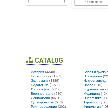
no comments
CATALOG
История
(4349)
Спорт и физкул
Политология
(1762)
Психология
(22
Экономика
(1389)
Искусствоведе
Педагогика
(1278)
Право
(219)
Философия
(584)
Журналистика
Военное дело
(580)
Медицина
(134
Социология
(561)
Энергетика
(11
Культурология
(548)
Туризм и путе
Религиоведение
(303)
Филология
(10