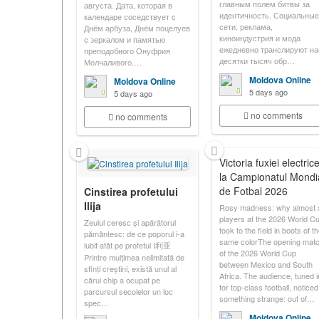
главным полем битвы за
августа. Дата, которая в
идентичность. Социальные
календаре соседствует с
сети, реклама,
Днём арбуза, Днём поцелуев
киноиндустрия и мода
с зеркалом и памятью
ежедневно транслируют н
преподобного Онуфрия
десятки тысяч обр…
Молчаливого.…
Moldova Online
Moldova Online
5 days ago
5 days ago
no comments
no comments
Victoria fuxiei electric
la Campionatul Mondi
de Fotbal 2026
Cinstirea profetului
Ilija
Rosy madness: why almost a
players at the 2026 World C
Zeulul ceresc și apărătorul
took to the field in boots of t
pământesc: de ce poporul i-a
same colorThe opening mat
iubit atât pe profetul I利亚
of the 2026 World Cup
Printre mulțimea nelimitată de
between Mexico and South
sfinți creștini, există unul al
Africa. The audience, tuned i
cărui chip a ocupat pe
for top-class football, noticed
parcursul secolelor un loc
something strange: out of…
spec…
Moldova Online