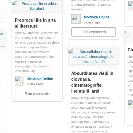
страна замирает в едином
порыве …
Moldova Online
Proorocul Ilie în artă
6 days ago
și literatură
no comments
Грозный пророк на полотнах
и страницах: Ильин день в
литературе и искусстве День
памяти пророка Илии,
Ci
отмечаемый 2 августа,
n
издавна занимает особое
Цир
место в народном
обр
календаре. На Руси его
ста
называли «гр…
Пре
Absurditatea vieții în
вме
Moldova Online
clovnadă:
физ
н
6 days ago
cinematografie,
дет
Где
literatură, artă
no comments
они
Клоун в зеркале времени:
как смех и слёзы отражают
душу народа В каждом
обществе, в каждой культуре
есть фигура, которая
одновременно смешит и
пугает, вызывает улыбку и
заставляет задуматься.