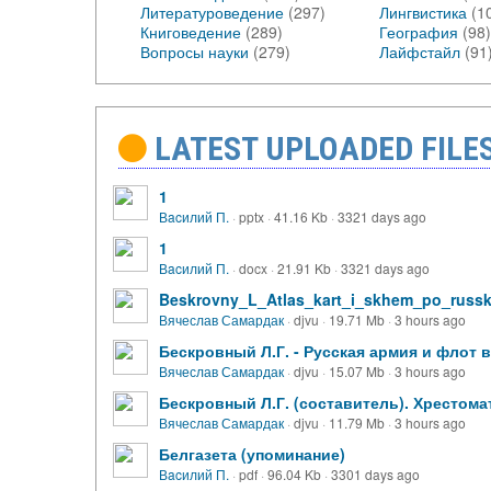
Литературоведение
(297)
Лингвистика
(1
Книговедение
(289)
География
(98)
Вопросы науки
(279)
Лайфстайл
(91
LATEST UPLOADED FILE
1
Вacилий П.
·
pptx
·
41.16 Kb
·
3321 days ago
1
Вacилий П.
·
docx
·
21.91 Kb
·
3321 days ago
Beskrovny_L_Atlas_kart_i_skhem_po_russk
Вячеслав Самардак
·
djvu
·
19.71 Mb
·
3 hours ago
Бескровный Л.Г. - Русская армия и флот в X
Вячеслав Самардак
·
djvu
·
15.07 Mb
·
3 hours ago
Бескровный Л.Г. (составитель). Хрестома
Вячеслав Самардак
·
djvu
·
11.79 Mb
·
3 hours ago
Белгазета (упоминание)
Вacилий П.
·
pdf
·
96.04 Kb
·
3301 days ago