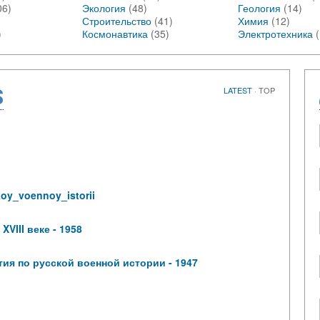
06)
Экология
(48)
Геология
(14)
Строительство
(41)
Химия
(12)
)
Космонавтика
(35)
Электротехника
S
LATEST
·
TOP
oy_voennoy_istorii
VIII веке - 1958
тия по русской военной истории - 1947