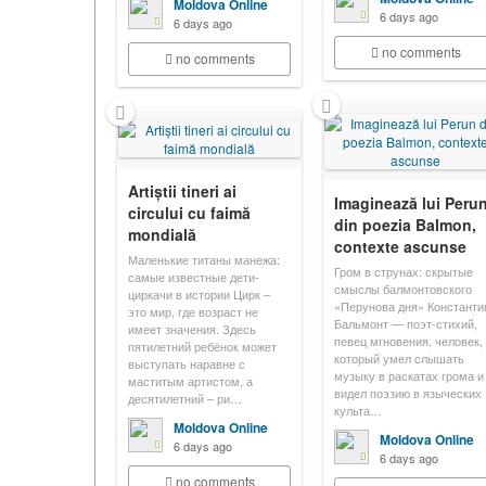
Moldova Online
6 days ago
6 days ago
no comments
no comments
Artiștii tineri ai
Imaginează lui Peru
circului cu faimă
din poezia Balmon,
mondială
contexte ascunse
Маленькие титаны манежа:
Гром в струнах: скрытые
самые известные дети-
смыслы балмонтовского
циркачи в истории Цирк –
«Перунова дня» Константи
это мир, где возраст не
Бальмонт — поэт-стихий,
имеет значения. Здесь
певец мгновения, человек,
пятилетний ребёнок может
который умел слышать
выступать наравне с
музыку в раскатах грома и
маститым артистом, а
видел поэзию в языческих
десятилетний – ри…
культа…
Moldova Online
Moldova Online
6 days ago
6 days ago
no comments