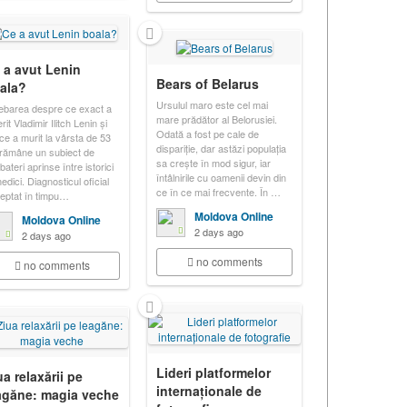
 a avut Lenin
Bears of Belarus
ala?
Ursulul maro este cel mai
rebarea despre ce exact a
mare prădător al Belorusiei.
rit Vladimir Ilitch Lenin și
Odată a fost pe cale de
 ce a murit la vârsta de 53
dispariție, dar astăzi populația
 rămâne un subiect de
sa crește în mod sigur, iar
ateri aprinse între istorici
întâlnirile cu oamenii devin din
edici. Diagnosticul oficial
ce în ce mai frecvente. În …
eptat în timpu…
Moldova Online
Moldova Online
2 days ago
2 days ago
no comments
no comments
Lideri platformelor
ua relaxării pe
internaționale de
agăne: magia veche