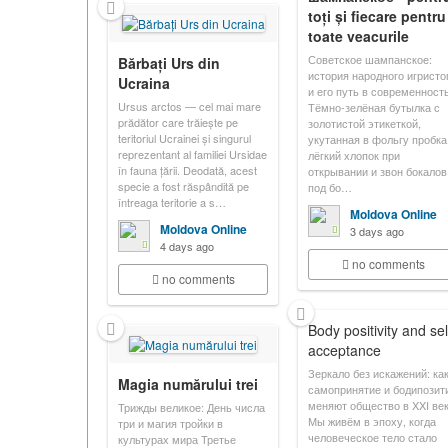
toți și fiecare pentru
toate veacurile
Советское шампанское:
Bărbați Urs din
история народного игристо
Ucraina
и его путь в современност
Ursus arctos — cel mai mare
Тёмно-зелёная бутылка с
prădător care trăiește pe
золотистой этикеткой,
teritoriul Ucrainei și singurul
укутанная в фольгу пробка
reprezentant al familiei Ursidae
лёгкий хлопок при
în fauna țării. Deodată, acest
открывании и звон бокалов
specie a fost răspândită pe
под бо…
întreaga teritorie a s…
Moldova Online
Moldova Online
3 days ago
4 days ago
no comments
no comments
Body positivity and sel
acceptance
Зеркало без искажений: ка
Magia numărului trei
самопринятие и бодипозит
меняют общество в XXI ве
Трижды великое: День числа
Мы живём в эпоху, когда
три и магия тройки в
человеческое тело стало
культурах мира Третье