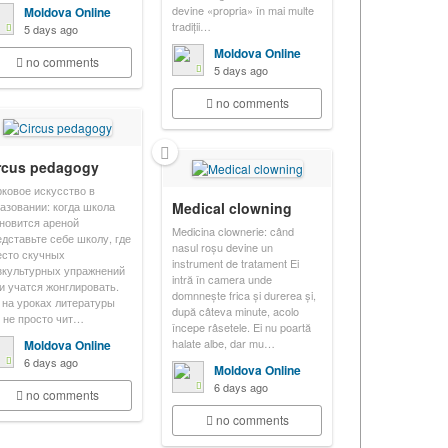
devine «propria» în mai multe
Moldova Online
tradiții…
5 days ago
Moldova Online
no comments
5 days ago
no comments
rcus pedagogy
ковое искусство в
азовании: когда школа
Medical clowning
новится ареной
Medicina clownerie: când
дставьте себе школу, где
nasul roșu devine un
сто скучных
instrument de tratament Ei
культурных упражнений
intră în camera unde
и учатся жонглировать.
domnnește frica și durerea și,
 на уроках литературы
după câteva minute, acolo
 не просто чит…
începe râsetele. Ei nu poartă
halate albe, dar mu…
Moldova Online
6 days ago
Moldova Online
6 days ago
no comments
no comments