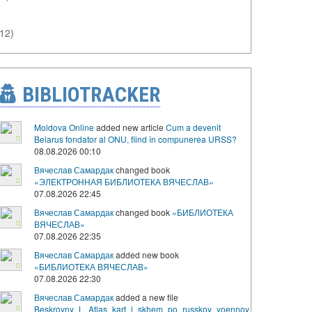
(12)
BIBLIOTRACKER
Moldova Online
added new article
Cum a devenit
Belarus fondator al ONU, fiind în compunerea URSS?
08.08.2026 00:10
Вячеслав Самардак
changed book
«ЭЛЕКТРОННАЯ БИБЛИОТЕКА ВЯЧЕСЛАВ»
07.08.2026 22:45
Вячеслав Самардак
changed book
«БИБЛИОТЕКА
ВЯЧЕСЛАВ»
07.08.2026 22:35
Вячеслав Самардак
added new book
«БИБЛИОТЕКА ВЯЧЕСЛАВ»
07.08.2026 22:30
Вячеслав Самардак
added a new file
Beskrovny_L_Atlas_kart_i_skhem_po_russkoy_voennoy_istorii