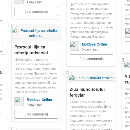
Утр
4 days ago
Грустная нота, покорившая
еди
мир: как и зачем отмечают
кот
no comments
Международный день блюза
про
В музыкальном календаре
даж
ам
есть дни, посвящённые поп-
ме
музыке, року, джазу. Но есть
один особенный праздник —
Международный день…
Moldova Online
Prorocul Ilija ca
5 days ago
arhetip universal
no comments
Небесный странник на
Востоке: кого напоминает
e
Илья в индуизме, буддизме
al
и синтоизме Пророк Илия —
Vi
фигура уникальная даже для
cu
авраамических религий. Он
ll
не умер, а был вознесён на
Ziua muncitorului
Шир
up
небо в огненной колесн…
Ден
he
feroviar
хле
ch
Moldova Online
Стальные магистрали и
нео
5 days ago
человеческие судьбы: День
ест
железнодорожника, суть
тре
n
no comments
профессии, характер,
дор
будущее и место женщины в
гро
локомотивной бригаде В
До
первое воскресенье августа