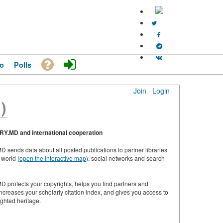
o
Polls
Join
·
Login
)
Y.MD and international cooperation
 sends data about all posted publications to partner libraries
 world (
open the interactive map
), social networks and search
 protects your copyrights, helps you find partners and
increases your scholarly citation index, and gives you access to
ighted heritage.