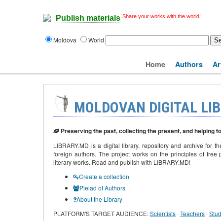
Share your works with the world!
Publish materials
Moldova
World
Home
Authors
Ar
MOLDOVAN DIGITAL LI
Preserving the past, collecting the present, and helping t
LIBRARY.MD is a digital library, repository and archive for th
foreign authors. The project works on the principles of free p
literary works. Read and publish with LIBRARY.MD!
Create a collection
Pleiad of Authors
About the Library
PLATFORM'S TARGET AUDIENCE:
Scientists
·
Teachers
·
Stud