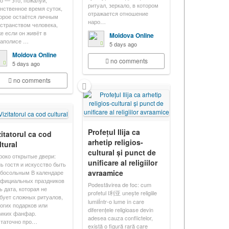
о — это, пожалуй,
ритуал, зеркало, в котором
нственное время суток,
отражается отношение
орое остаётся личным
наро…
странством человека,
е если он живёт в
Moldova Online
гаполисе …
5 days ago
Moldova Online
no comments
5 days ago
no comments
Profețul Ilija ca
zitatorul ca cod
arhetip religios-
ltural
cultural și punct de
око открытые двери:
unificare al religiilor
ь гостя и искусство быть
avraamice
босольным В календаре
фициальных праздников
Podestăvirea de foc: cum
ь дата, которая не
profetul I利亚 unește religiile
бует сложных ритуалов,
lumiiÎntr-o lume în care
огих подарков или
diferențele religioase devin
мких фанфар.
adesea cauza conflictelor,
статочно про…
există o figură rară care