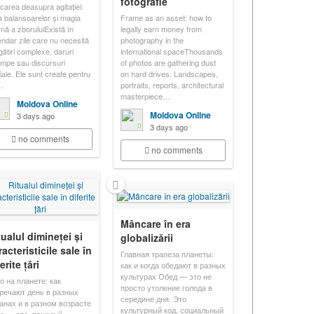
fotografie
icarea deasupra agitației:
a balansoarelor și magia
Frame as an asset: how to
rnă a zboruluiExistă în
legally earn money from
endar zile care nu necesită
photography in the
gătiri complexe, daruri
international spaceThousands
mpe sau discursuri
of photos are gathering dust
ciale. Ele sunt create pentru
on hard drives. Landscapes,
…
portraits, reports, architectural
masterpiece…
Moldova Online
Moldova Online
3 days ago
3 days ago
no comments
no comments
Mâncare în era
tualul dimineței și
globalizării
racteristicile sale în
Главная трапеза планеты:
erite țări
как и когда обедают в разных
культурах Обед — это не
о на планете: как
просто утоление голода в
речают день в разных
середине дня. Это
анах и в разном возрасте
культурный код, социальный