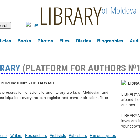
LIBRARY
of Moldova
ticles
Books
Photos
Files
Diaries
Biographies
Audi
BRARY
(PLATFORM FOR AUTHORS №1
o build the future \ LIBRARY.MD
LIBRAR
e preservation of scientific and literary works of Moldovian and
LIBRARY.MD
articipation: everyone can register and save their scientific or
around the
engines.
LIBRARY.MD
investors, 
your copyr
ents
·
Writers
·
Researchers
·
Archivists
·
Publishers
·
Famous figures