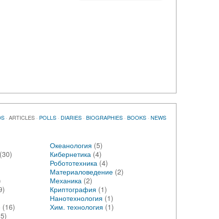
DS
·
ARTICLES
·
POLLS
·
DIARIES
·
BIOGRAPHIES
·
BOOKS
·
NEWS
Океанология
(5)
(30)
Кибернетика
(4)
Робототехника
(4)
Материаловедение
(2)
)
Механика
(2)
9)
Криптография
(1)
Нанотехнология
(1)
е
(16)
Хим. технология
(1)
15)