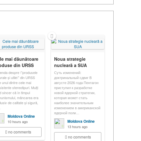
le mai dăunătoare
Noua strategie
oduse din URSS
nucleară a SUA
enda despre \"produsele
Суть изменений:
urale și utile\" din URSS
доктринальный сдвиг В
e unul dintre cele mai
августе 2026 года Пентагон
istente stereotipuri. Mulți
приступил к разработке
d sincer că în timpul
новой ядерной стратегии,
unismului, mâncarea era
которая может стать
usiv de calitate și sigură,
наиболее значительным
…
изменением в американской
ядерной поли…
Moldova Online
Moldova Online
10 hours ago
13 hours ago
no comments
no comments