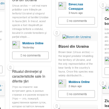
Вячеслав
Ursus arctos — cel mai mare
Самардак
prădător care trăiește pe
3 hours ago
teritoriul Ucrainei și singurul
reprezentant al familiei Ursidae
Ce
no comments
în fauna țării. În trecut, acest
bo
specie a fost răspândit pe
întreaga teritorie a statului,
Înt
un
locuind în zonele forestiere și
sufe
parțial stepic…
din
ru
ani
Moldova Online
dezb
Bizoni din Ucraina
Yesterday
și m
Brown bear (Ursus arctos) —
acc
no comments
the largest predator inhabiting
the territory of Ukraine, and
the only representative of the
bear family in the country's
Ritualul dimineței și
fauna. Once this species was
widely distributed th…
caracteristicile sale în
diferite țări
Moldova Online
2 days ago
Утро на планете: как
встречают день в разных
no comments
странах и в разном возрасте
Утро — это, пожалуй,
Zi
единственное время суток,
le
которое остаётся личным
u