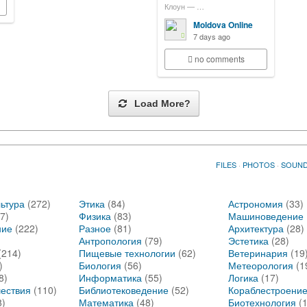
Клоун — …
Moldova Online
7 days ago
no comments
Load More?
FILES
·
PHOTOS
·
SOUN
ьтура
(272)
Этика
(84)
Астрономия
(33)
7)
Физика
(83)
Машиноведение
ние
(222)
Разное
(81)
Архитектура
(28)
Антропология
(79)
Эстетика
(28)
(214)
Пищевые технологии
(62)
Ветеринария
(19
)
Биология
(56)
Метеорология
(1
8)
Информатика
(55)
Логика
(17)
шествия
(110)
Библиотековедение
(52)
Кораблестроени
8)
Математика
(48)
Биотехнология
(