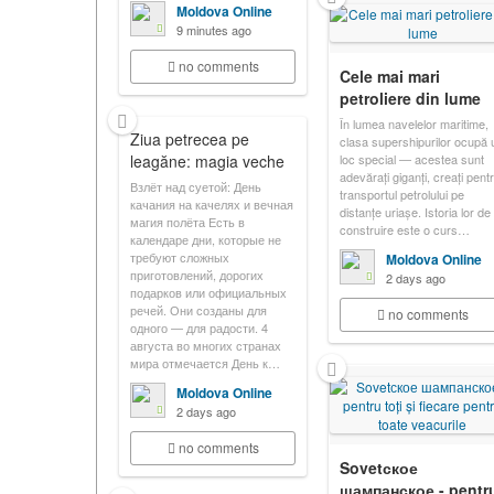
Moldova Online
9 minutes ago
no comments
Cele mai mari
petroliere din lume
În lumea navelelor maritime,
Ziua petrecea pe
clasa supershipurilor ocupă 
leagăne: magia veche
loc special — acestea sunt
adevărați giganți, creați pent
Взлёт над суетой: День
transportul petrolului pe
качания на качелях и вечная
distanțe uriașe. Istoria lor de
магия полёта Есть в
construire este o curs…
календаре дни, которые не
требуют сложных
Moldova Online
приготовлений, дорогих
2 days ago
подарков или официальных
речей. Они созданы для
no comments
одного — для радости. 4
августа во многих странах
мира отмечается День к…
Moldova Online
2 days ago
no comments
Sovetское
шампанское - pentr