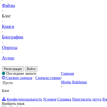
·
Файлы
·
Блог
·
Книги
·
Биографии
·
Опросы
·
Аудио
Регистрация
Войти
Последние записи
Главная
Свежие сначала
·
Сначала старые
›
Moshe Bukhman
Пусто
›
Блог
Конфиденциальность
Условия
Справка
Пригласить друга
Яз
Выбрать язык