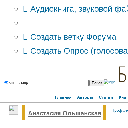
Аудиокнига, звуковой фа
Дополнительные опции:
Создать ветку Форума
Создать Опрос (голосова
Б
MD
Мир
Главная
Авторы
Статьи
Кни
Профай
Анастасия Ольшанская