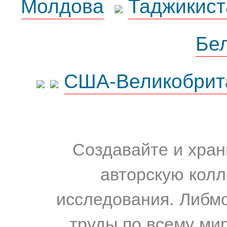
Молдова
Таджикист
Бе
США-Великобрит
Создавайте и хран
авторскую колл
исследования. Либм
труды по всему мир