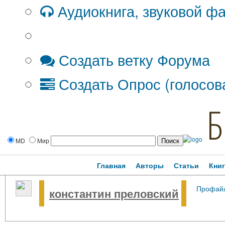
Аудиокнига, звуковой ф
Дополнительные опции:
Создать ветку Форума
Создать Опрос (голосов
Б
MD
Мир
Главная
Авторы
Статьи
Кни
Профай
константин преловский