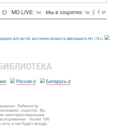
:
MD LIVE:
Мы в соцсетях:
 БИБЛИОТЕКА
ния
Россия-2
Беларусь-2
едования. Либмонстр
исковики, соцсети). Вы
ими заинтересованными
распоряжении - более 100
есть и так будет всегда.