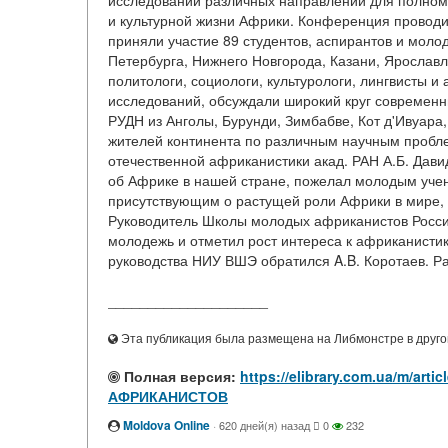
исследований различных направлений для полном
и культурной жизни Африки. Конференция проводи
приняли участие 89 студентов, аспирантов и молод
Петербурга, Нижнего Новгорода, Казани, Ярославл
политологи, социологи, культурологи, лингвисты 
исследований, обсуждали широкий круг современн
РУДН из Анголы, Бурунди, Зимбабве, Кот д'Ивуара
жителей континента по различным научным пробл
отечественной африканистики акад. РАН А.Б. Дави
об Африке в нашей стране, пожелал молодым учен
присутствующим о растущей роли Африки в мире, 
Руководитель Школы молодых африканистов России
молодежь и отметил рост интереса к африканистик
руководства НИУ ВШЭ обратился A.B. Коротаев. Р
____________________
Эта публикация была размещена на Либмонстре в другой
Полная версия:
https://elibrary.com.ua/m/
АФРИКАНИСТОВ
Moldova Online
·
620 дней(я) назад
0
232