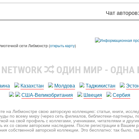
Чат авторов
лиотечной сети Либмонстр (
открыть карту
)
R NETWORK
ОДИН МИР - ОДНА
аина
Казахстан
Молдова
Таджикистан
Эсто
США-Великобритания
Швеция
Сербия
те на Либмонстре свою авторскую коллекцию: статьи, книги, иссл
уды по всему миру (через сеть филиалов, библиотеки-партнеры, по
лкой на свой профиль с коллегами, учениками, читателями и друг
ь их со своим авторским наследием. После регистрации в Вашем 
ия собственной авторской коллекции. Это бесплатно: так было, так 