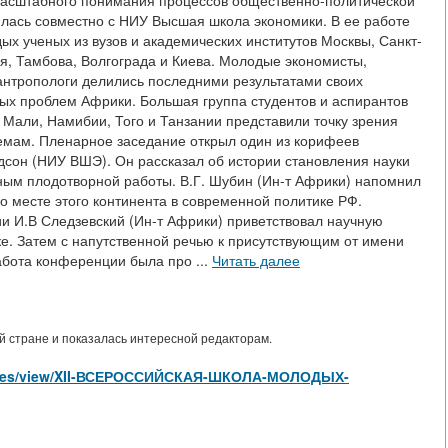
асштабного понимания процессов общественно-политической
лась совместно с НИУ Высшая школа экономики. В ее работе
ых ученых из вузов и академических институтов Москвы, Санкт-
я, Тамбова, Волгограда и Киева. Молодые экономисты,
и антропологи делились последними результатами своих
ых проблем Африки. Большая группа студентов и аспирантов
, Мали, Намибии, Того и Танзании представили точку зрения
емам. Пленарное заседание открыл один из корифеев
дсон (НИУ ВШЭ). Он рассказал об истории становления науки
ым плодотворной работы. В.Г. Шубин (Ин-т Африки) напомнил
о месте этого континента в современной политике РФ.
 И.В Следзевский (Ин-т Африки) приветствовал научную
е. Затем с напутственной речью к присутствующим от имени
абота конференции была про ...
Читать далее
 стране и показалась интересной редакторам.
articles/view/XII-ВСЕРОССИЙСКАЯ-ШКОЛА-МОЛОДЫХ-