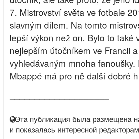
7. Mistrovství světa ve fotbale
slavným dílem. Na tomto mistrovs
lepší výkon než on. Bylo to také 
nejlepším útočníkem ve Francii a
vyhledávaným mnoha fanoušky. F
Mbappé má pro ně další dobré h
____________________
Эта публикация была размещена на
и показалась интересной редакторам