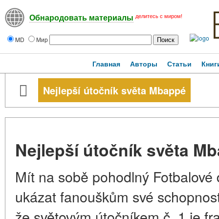
делитесь с миром!
Обнародовать материалы
MD
Мир
Главная
Авторы
Статьи
Книг
Nejlepší útočník světa Mbappé
Nejlepší útočník světa M
Mít na sobě pohodlný Fotbalové d
ukázat fanouškům své schopnosti
že světovým útočníkem č. 1 je fr