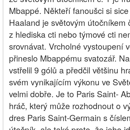
Mbappé. Někteří fanoušci si sice
Haaland je světovým útočníkem č
z hlediska cti nebo týmové cti
srovnávat. Vrcholné vystoupení
přineslo Mbappému svatozář. Na 
vstřelil 9 gólů a předčil většinu
svém vynikajícím výkonu ve Svět
velmi dobře. Je to Paris Saint- A
hráč, který může rozhodnout o v
dres Paris Saint-Germain s číslem
útočník, ale také proto, že jeho i