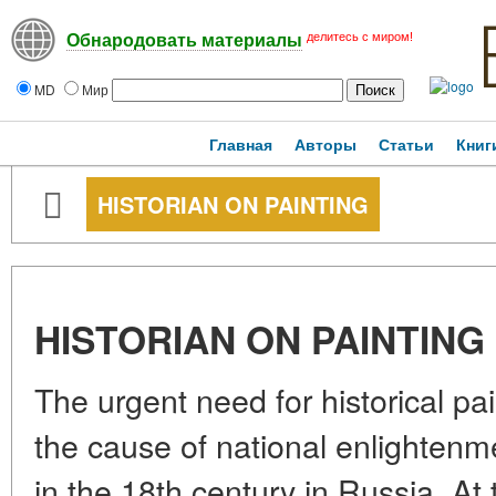
делитесь с миром!
Обнародовать материалы
MD
Мир
Главная
Авторы
Статьи
Книг
HISTORIAN ON PAINTING
HISTORIAN ON PAINTING
The urgent need for historical pa
the cause of national enlighten
in the 18th century in Russia. At