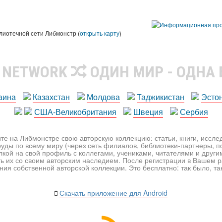
лиотечной сети Либмонстр (
открыть карту
)
R NETWORK
ОДИН МИР - ОДНА
аина
Казахстан
Молдова
Таджикистан
Эсто
США-Великобритания
Швеция
Сербия
те на Либмонстре свою авторскую коллекцию: статьи, книги, иссл
уды по всему миру (через сеть филиалов, библиотеки-партнеры, по
лкой на свой профиль с коллегами, учениками, читателями и друг
ь их со своим авторским наследием. После регистрации в Вашем 
ия собственной авторской коллекции. Это бесплатно: так было, так 
Скачать приложение для Android