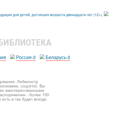
 БИБЛИОТЕКА
ния
Россия-2
Беларусь-2
едования. Либмонстр
исковики, соцсети). Вы
ими заинтересованными
распоряжении - более 100
есть и так будет всегда.