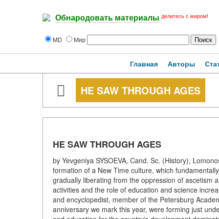
делитесь с миром!
Обнародовать материалы
MD
Мир
Главная
Авторы
Ста
HE SAW THROUGH AGES
HE SAW THROUGH AGES
by Yevgeniya SYSOEVA, Cand. Sc. (History), Lomonos
formation of a New Time culture, which fundamentally
gradually liberating from the oppression of ascetism a
activities and the role of education and science increa
and encyclopedist, member of the Petersburg Academ
anniversary we mark this year, were forming just unde