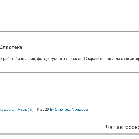
блиотека
ких работ, биографий, фотодокументов, файлов. Сохраните навсегда своё авт
ть друга
Язык (ru)
© 2026
Библиотека Молдовы
Чат авторов