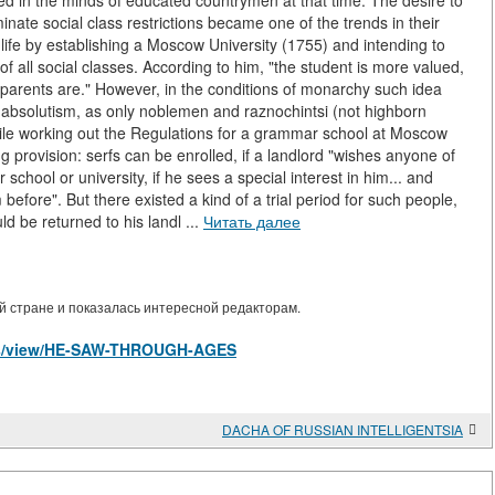
d in the minds of educated countrymen at that time. The desire to
nate social class restrictions became one of the trends in their
to life by establishing a Moscow University (1755) and intending to
of all social classes. According to him, "the student is more valued,
parents are." However, in the conditions of monarchy such idea
d absolutism, as only noblemen and raznochintsi (not highborn
While working out the Regulations for a grammar school at Moscow
g provision: serfs can be enrolled, if a landlord "wishes anyone of
school or university, if he sees a special interest in him... and
efore". But there existed a kind of a trial period for such people,
uld be returned to his landl ...
Читать далее
 стране и показалась интересной редакторам.
cles/view/HE-SAW-THROUGH-AGES
DACHA OF RUSSIAN INTELLIGENTSIA