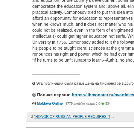
and education for the country's development dominate
democratize the education system and, above all, elimi
practical activity. Lomonosov tried to put this idea in
afford an opportunity for education to representatives 
when he knows much, and it does not matter who his 
could not be realized, even in the form of enlightene
intellectuals) could get higher education not serfs. 
University in 1755, Lomonosov added to it the followin
his people to be taught iberal sciences at the grammar 
renounces his right and power, which he had over him b
"if he turns to be unfit (unapt to learn.--Auth.), he sho
____________________
Эта публикация была размещена на Либмонстре в другой
Полная версия:
https://libmonster.ru/m/arti
Moldova Online
·
1779 дней(я) назад
0
534
"HONOR OF RUSSIAN PEOPLE REQUIRES ITS TALENT AND PUNGENCY TO BE SHOWN IN SCIENCES..."