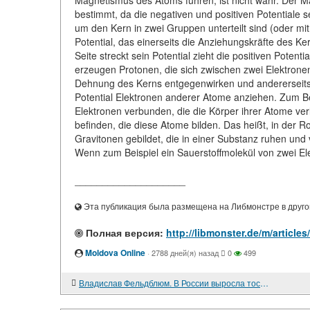
Magnetismus des Atoms führen, ist nicht wahr. Der 
bestimmt, da die negativen und positiven Potentiale 
um den Kern in zwei Gruppen unterteilt sind (oder mi
Potential, das einerseits die Anziehungskräfte des K
Seite streckt sein Potential zieht die positiven Pote
erzeugen Protonen, die sich zwischen zwei Elektroneng
Dehnung des Kerns entgegenwirken und andererseits
Potential Elektronen anderer Atome anziehen. Zum Be
Elektronen verbunden, die die Körper ihrer Atome ve
befinden, die diese Atome bilden. Das heißt, in der R
Gravitonen gebildet, die in einer Substanz ruhen und
Wenn zum Beispiel ein Sauerstoffmolekül von zwei El
____________________
Эта публикация была размещена на Либмонстре в другой
Полная версия:
http://libmonster.de/m/articl
Moldova Online
·
2788 дней(я) назад
0
499
Владислав Фельдблюм. В России выросла тоска по Советскому Союзу