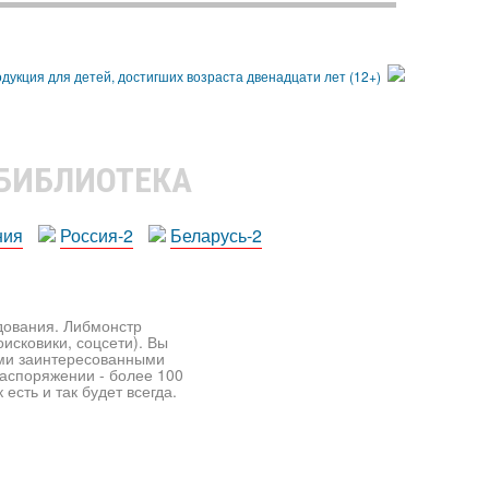
 БИБЛИОТЕКА
ния
Россия-2
Беларусь-2
едования. Либмонстр
исковики, соцсети). Вы
ими заинтересованными
распоряжении - более 100
есть и так будет всегда.