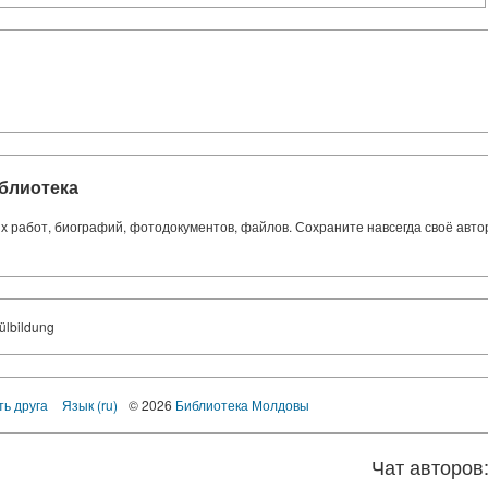
блиотека
ких работ, биографий, фотодокументов, файлов. Сохраните навсегда своё авт
ülbildung
ть друга
Язык (ru)
© 2026
Библиотека Молдовы
Чат авторов