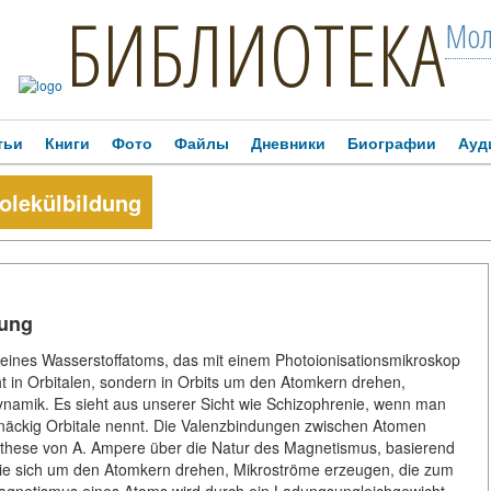
БИБЛИОТЕКА
Мол
тьи
Книги
Фото
Файлы
Дневники
Биографии
Ауд
olekülbildung
dung
eines Wasserstoffatoms, das mit einem Photoionisationsmikroskop
t in Orbitalen, sondern in Orbits um den Atomkern drehen,
ynamik. Es sieht aus unserer Sicht wie Schizophrenie, wenn man
tnäckig Orbitale nennt. Die Valenzbindungen zwischen Atomen
these von A. Ampere über die Natur des Magnetismus, basierend
 die sich um den Atomkern drehen, Mikroströme erzeugen, die zum