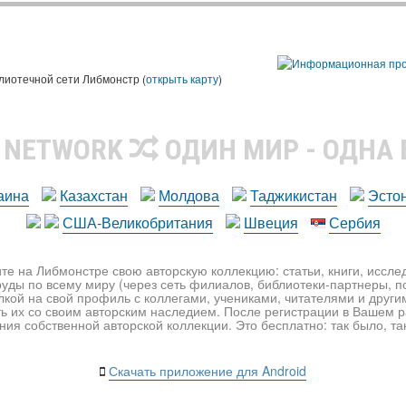
лиотечной сети Либмонстр (
открыть карту
)
R NETWORK
ОДИН МИР - ОДНА
аина
Казахстан
Молдова
Таджикистан
Эсто
США-Великобритания
Швеция
Сербия
те на Либмонстре свою авторскую коллекцию: статьи, книги, иссл
уды по всему миру (через сеть филиалов, библиотеки-партнеры, по
лкой на свой профиль с коллегами, учениками, читателями и друг
ь их со своим авторским наследием. После регистрации в Вашем 
ия собственной авторской коллекции. Это бесплатно: так было, так 
Скачать приложение для Android