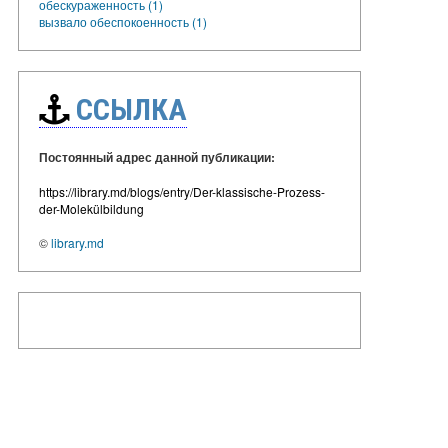
обескураженность (1)
вызвало обеспокоенность (1)
ССЫЛКА
Постоянный адрес данной публикации:
https://library.md/blogs/entry/Der-klassische-Prozess-
der-Molekülbildung
©
library.md