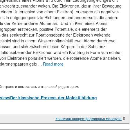
Magnetismus eines Atoms wird durch ein Ladungsungleichgewicht
senkrecht zueinander wirken. Die Elektronen, die in ihrer Bewegung
t einem Unterschied von einem Elektron), erzeugen ein negatives
erns in entgegengesetzte Richtungen und andererseits die andere
ntiale der Kerne anderer Atome an. Und im Kern eines Atoms
ruppen erstrecken, positive Potentiale, die einerseits der
 das senkrecht zur Rotationsebene der Elektronen wirkende
ispiel sind in einem Wasserstoffmolekül zwei Atome durch zwei
rlassen und sich zwischen diesen Körpern in der Substanz
otationsebene der Elektronen wird ein Kraftring in Form von echten
 von Elektronen polarisiert werden, die rotierende Atome anziehen.
ektronenpaaren gebi ...
Read more
 стране и показалась интересной редакторам.
es/view/Der-klassische-Prozess-der-Molekülbildung
Класичан процес формирања молекула