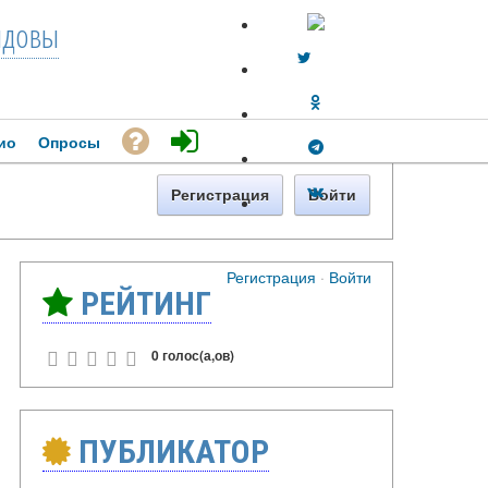
довы
ио
Опросы
Регистрация
Войти
Регистрация
·
Войти
РЕЙТИНГ
0 голос(а,ов)
ПУБЛИКАТОР