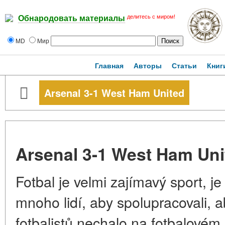
делитесь с миром!
Обнародовать материалы
MD
Мир
Главная
Авторы
Статьи
Книг
Arsenal 3-1 West Ham United
Arsenal 3-1 West Ham Uni
Fotbal je velmi zajímavý sport, je
mnoho lidí, aby spolupracovali, 
fotbalistů nechalo na fotbalovém