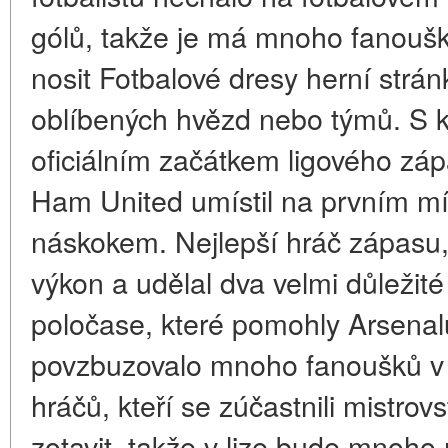
gólů, takže je má mnoho fanoušk
nosit Fotbalové dresy herní strá
oblíbených hvězd nebo týmů. S k
oficiálním začátkem ligového zá
Ham United umístil na prvním m
náskokem. Nejlepší hráč zápasu
výkon a udělal dva velmi důležit
poločase, které pomohly Arsenalu
povzbuzovalo mnoho fanoušků v
hráčů, kteří se zúčastnili mistrov
zotavit, takže v lize bude mnoho 