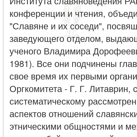
Института славяноведения РА
конференции и чтения, объед
"Славяне и их соседи", посв
заведующего отделом, выдающ
ученого Владимира Дорофееви
1981). Все они подчинены гла
свое время их первыми орган
Оргкомитета - Г. Г. Литаврин, с 
систематическому рассмотре
аспектов отношений славянск
этническими общностями и меж