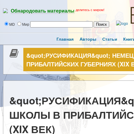
делитесь с миром!
Обнародовать материалы
MD
Мир
Главная
Авторы
Статьи
Книг
&quot;РУСИФИКАЦИЯ&quot; НЕМЕ
ПРИБАЛТИЙСКИХ ГУБЕРНИЯХ (XIX В
&quot;РУСИФИКАЦИЯ&q
ШКОЛЫ В ПРИБАЛТИЙС
(XIX ВЕК)