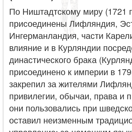
По Ништадтскому миру (1721 г
присоединены Лифляндия, Эс
Ингерманландия, части Карели
влияние и в Курляндии посре
династического брака (Курлян
присоединено к империи в 179
закрепил за жителями Лифлян
привилегии, обычаи, права и 
они пользовались при шведско
оставил неизменным традици
управление; за немецким язык