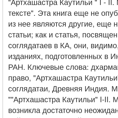
"Артхашастра Каутильи " I - II.
тексте". Эта книга еще не оп
из нее являются другие, еще 
статьи; как и статья, посвящ
соглядатаев в КА, они, видимо
изданиях, подготовленных в И
РАН. Ключевые слова: дхарма
право, "Артхашастра Каутильи
соглядатаи, Древняя Индия. М
""Артхашастра Каутильи" I-II. 
возникла достаточно неожидан