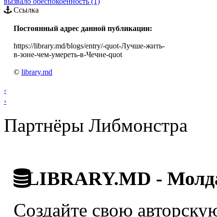
вызвало обеспокоенность (1)
Ссылка
Постоянный адрес данной публикации:
https://library.md/blogs/entry/-quot-Лучше-жить-
в-зоне-чем-умереть-в-Чечне-quot
©
library.md
‹
›
Партнёры Либмонстра
LIBRARY.MD - Молда
Создайте свою авторскую