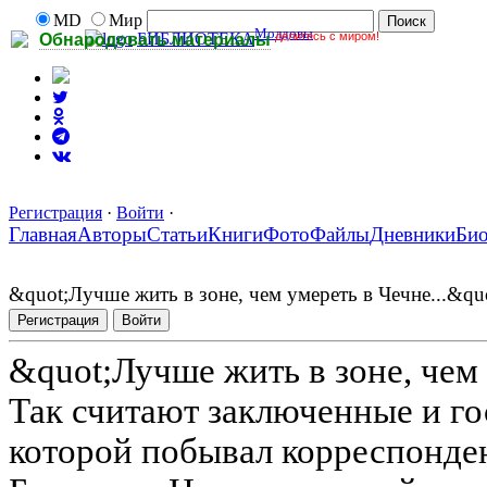
MD
Мир
Молдовы
делитесь с миром!
БИБЛИОТЕКА
Обнародовать материалы
Регистрация
·
Войти
·
Главная
Авторы
Статьи
Книги
Фото
Файлы
Дневники
Би
&quot;Лучше жить в зоне, чем умереть в Чечне...&qu
Регистрация
Войти
&quot;Лучше жить в зоне, чем 
Так считают заключенные и го
которой побывал корреспонде