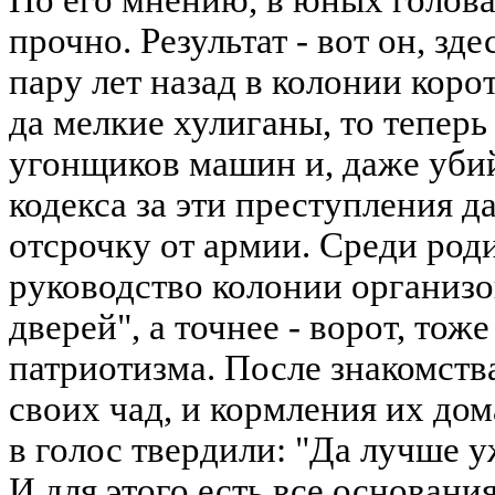
По его мнению, в юных голова
прочно. Результат - вот он, зде
пару лет назад в колонии кор
да мелкие хулиганы, то теперь
угонщиков машин и, даже убий
кодекса за эти преступления 
отсрочку от армии. Среди род
руководство колонии организо
дверей", а точнее - ворот, то
патриотизма. После знакомст
своих чад, и кормления их до
в голос твердили: "Да лучше у
И для этого есть все основани