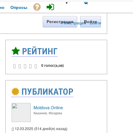
ио
Опросы
Регистрация
Войти
Регистрация
·
Войти
РЕЙТИНГ
0 голос(а,ов)
ПУБЛИКАТОР
Moldova Online
Кишинев, Молдова
12.03.2025 (514 дней(я) назад)