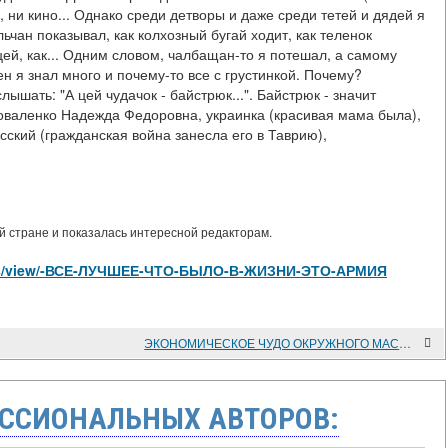
 ни кино... Однако среди детворы и даже среди тетей и дядей я
ьчан показывал, как колхозный бугай ходит, как теленок
ицей, как... Одним словом, чалбащан-то я потешал, а самому
н я знал много и почему-то все с грустинкой. Почему?
лышать: "А цей чудачок - байстрюк...". Байстрюк - значит
оваленко Надежда Федоровна, украинка (красивая мама была),
сский (гражданская война занесла его в Таврию),
 стране и показалась интересной редакторам.
ticles/view/-ВСЕ-ЛУЧШЕЕ-ЧТО-БЫЛО-В-ЖИЗНИ-ЭТО-АРМИЯ
ЭКОНОМИЧЕСКОЕ ЧУДО ОКРУЖНОГО МАСШТАБА
ССИОНАЛЬНЫХ АВТОРОВ: