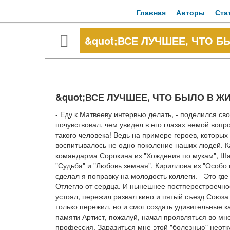
Главная
Авторы
Ста
&quot;ВСЕ ЛУЧШЕЕ, ЧТО Б
&quot;ВСЕ ЛУЧШЕЕ, ЧТО БЫЛО В ЖИ
- Еду к Матвееву интервью делать, - поделился с
почувствовал, чем увидел в его глазах немой вопр
такого человека! Ведь на примере героев, которы
воспитывалось не одно поколение наших людей. Ка
командарма Сорокина из "Хождения по мукам", Шап
"Судьба" и "Любовь земная", Кириллова из "Особо 
сделал я поправку на молодость коллеги. - Это г
Отлегло от сердца. И нынешнее постперестроечно
устоял, пережил развал кино и пятый съезд Союза
только пережил, но и смог создать удивительные 
памяти Артист, пожалуй, начал проявляться во мне
профессия. Заразиться мне этой "болезнью" неотк