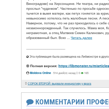
Виноградове) на Херсонщине. Ни театра, ни радио,
прослыл "чудачком". Частенько по просьбе односел
тычется в вымя матери, как петух гоняется за кур
невыносимо хотелось петь жалобные песни. А песе
Наверное, потому, что не раз приходилось о себе с
незаконнорожденный. Так случилось. Мама моя, К
неграмотная, а отец Матвеев Семен Калинович, ру
образованный был. Вско ...
Читать далее
____________________
Эта публикация была размещена на Либмонстре в другой
Полная версия:
https://libmonster.ru/m/ar
Moldova Online
·
514 дней(я) назад
0
165
СОРОК ВТОРОЙ: вырвали инициативу у врага
КОММЕНТАРИИ ПРОФЕ