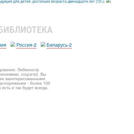
 БИБЛИОТЕКА
ния
Россия-2
Беларусь-2
едования. Либмонстр
исковики, соцсети). Вы
ими заинтересованными
распоряжении - более 100
есть и так будет всегда.