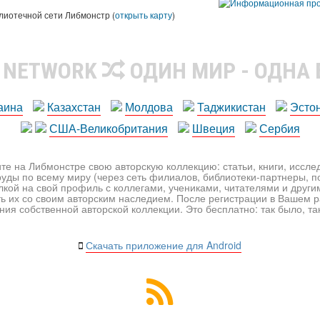
лиотечной сети Либмонстр (
открыть карту
)
R NETWORK
ОДИН МИР - ОДНА
аина
Казахстан
Молдова
Таджикистан
Эсто
США-Великобритания
Швеция
Сербия
те на Либмонстре свою авторскую коллекцию: статьи, книги, иссл
уды по всему миру (через сеть филиалов, библиотеки-партнеры, по
лкой на свой профиль с коллегами, учениками, читателями и друг
ь их со своим авторским наследием. После регистрации в Вашем 
ия собственной авторской коллекции. Это бесплатно: так было, так 
Скачать приложение для Android