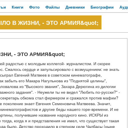
тьи
Книги
Фото
Файлы
Дневники
Биографии
Ауд
ЫЛО В ЖИЗНИ, - ЭТО АРМИЯ&quot;
ЗНИ, - ЭТО АРМИЯ&quot;
воей радостью с молодым коллегой- журналистом. И скорее
ос. Сжалось сердце и запульсировало с возмущением: не знать
х сыграл Евгений Матвеев в советском кинематографе,
к забыть его Макара Нагульнова из "Поднятой целины",
овалова из "Высокого звания", Захара Дерюгина из дилогии
важного задания". - Неужели ты не видел "Любить по-русски?" -
де секретарь обкома стал фермером и сражался против мафии?
е поколение знает Евгения Семеновича Матвеева. Значит,
 кинематографистов и другие беды нашего горе-времени. И не
картины, получившие название народного кино. ИСКРЫ из
 тогда, когда я и представления не имел, что существует такая
уда было. Детство проходило в степном селе Чалбасы (ныне