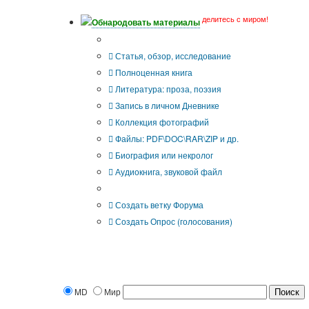
делитесь с миром!
Обнародовать материалы
Что Вы публикуете?
Статья, обзор, исследование
Полноценная книга
Литература: проза, поэзия
Запись в личном Дневнике
Коллекция фотографий
Файлы: PDF\DOC\RAR\ZIP и др.
Биография или некролог
Аудиокнига, звуковой файл
Дополнительные опции:
Создать ветку Форума
Создать Опрос (голосования)
MD
Мир