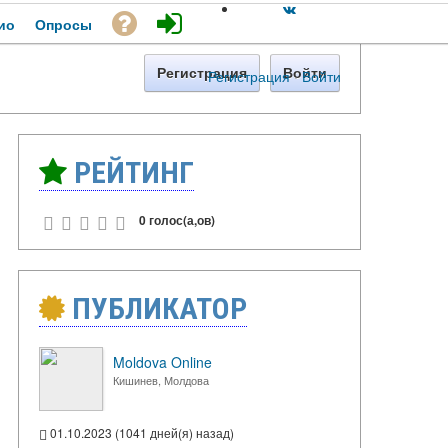
ио
Опросы
Регистрация
Войти
Регистрация
·
Войти
РЕЙТИНГ
0 голос(а,ов)
ПУБЛИКАТОР
Moldova Online
Кишинев, Молдова
01.10.2023 (1041 дней(я) назад)