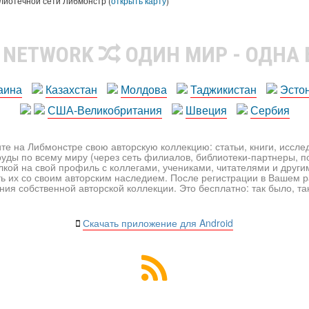
лиотечной сети Либмонстр (
открыть карту
)
R NETWORK
ОДИН МИР - ОДНА
аина
Казахстан
Молдова
Таджикистан
Эсто
США-Великобритания
Швеция
Сербия
те на Либмонстре свою авторскую коллекцию: статьи, книги, иссл
уды по всему миру (через сеть филиалов, библиотеки-партнеры, по
лкой на свой профиль с коллегами, учениками, читателями и друг
ь их со своим авторским наследием. После регистрации в Вашем 
ия собственной авторской коллекции. Это бесплатно: так было, так 
Скачать приложение для Android