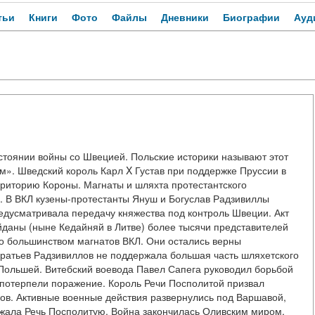
тьи
Книги
Фото
Файлы
Дневники
Биографии
Ауд
стоянии войны со Швецией. Польские историки называют этот
м». Шведский король Карл X Густав при поддержке Пруссии в
рриторию Короны. Магнаты и шляхта протестантского
. В ВКЛ кузены-протестанты Януш и Богуслав Радзивиллы
едусматривала передачу княжества под контроль Швеции. Акт
ейданы (ныне Кедайняй в Литве) более тысячи представителей
 большинством магнатов ВКЛ. Они остались верны
Братьев Радзивиллов не поддержала большая часть шляхетского
 Польшей. Витебский воевода Павел Сапега руководил борьбой
 потерпели поражение. Король Речи Посполитой призвал
ов. Активные военные действия развернулись под Варшавой,
ржала Речь Посполитую. Война закончилась Оливским миром,