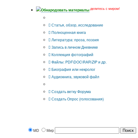
делитесь с миром!
Обнародовать материалы
Что Вы публикуете?
Статья, обзор, исследование
Полноценная книга
Литература: проза, поэзия
Запись в личном Дневнике
Коллекция фотографий
Файлы: PDF\DOC\RAR\ZIP и др.
Биография или некролог
Аудиокнига, звуковой файл
Дополнительные опции:
Создать ветку Форума
Создать Опрос (голосования)
MD
Мир