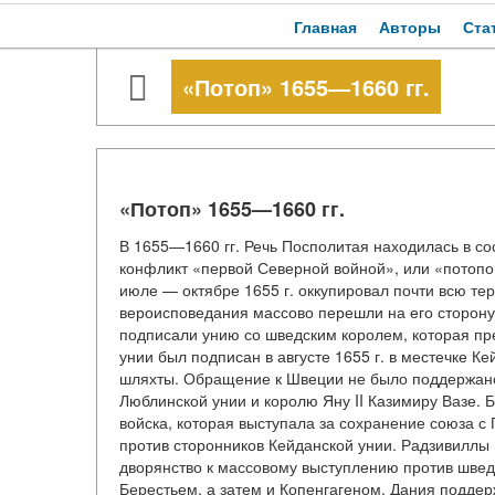
Главная
Авторы
Ста
«Потоп» 1655—1660 гг.
«Потоп» 1655—1660 гг.
В 1655—1660 гг. Речь Посполитая находилась в со
конфликт «первой Северной войной», или «потопо
июле — октябре 1655 г. оккупировал почти всю те
вероисповедания массово перешли на его сторону
подписали унию со шведским королем, которая пр
унии был подписан в августе 1655 г. в местечке К
шляхты. Обращение к Швеции не было поддержано
Люблинской унии и королю Яну II Казимиру Вазе. 
войска, которая выступала за сохранение союза с
против сторонников Кейданской унии. Радзивиллы
дворянство к массовому выступлению против швед
Берестьем, а затем и Копенгагеном. Дания подде