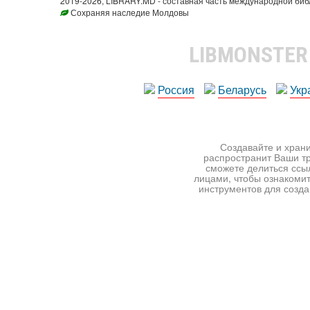
2019-2026, LIBRARY.MD - составная часть международной биб
Сохраняя наследие Молдовы
LIBMONSTE
Россия
Беларусь
Укр
Создавайте и храни
распространит Ваши тр
сможете делиться ссы
лицами, чтобы ознакомит
инструментов для создан