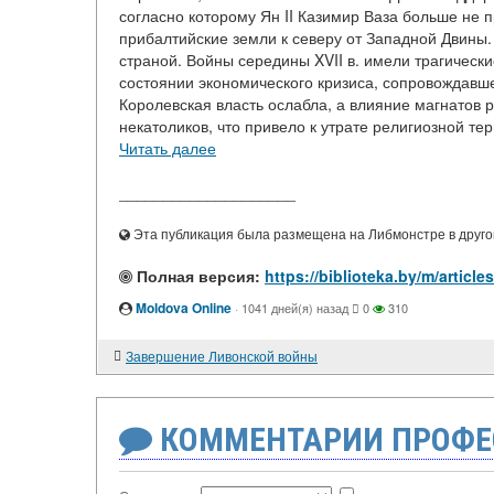
согласно которому Ян II Казимир Ваза больше не 
прибалтийские земли к северу от Западной Двины
страной. Войны середины XVII в. имели трагическ
состоянии экономического кризиса, сопровождавш
Королевская власть ослабла, а влияние магнатов
некатоликов, что привело к утрате религиозной тер
Читать далее
____________________
Эта публикация была размещена на Либмонстре в другой
Полная версия:
https://biblioteka.by/m/articl
Moldova Online
·
1041 дней(я) назад
0
310
Завершение Ливонской войны
КОММЕНТАРИИ ПРОФЕ