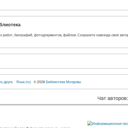
блиотека
ких работ, биографий, фотодокументов, файлов. Сохраните навсегда своё авт
ть друга
Язык (ru)
© 2026
Библиотека Молдовы
Чат авторов