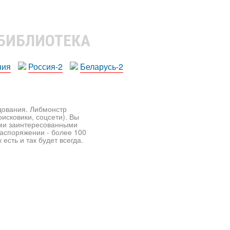
 БИБЛИОТЕКА
ния
Россия-2
Беларусь-2
едования. Либмонстр
исковики, соцсети). Вы
ими заинтересованными
распоряжении - более 100
есть и так будет всегда.