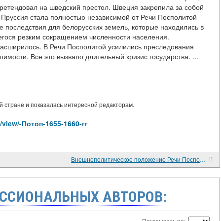
претендовал на шведский престол. Швеция закрепила за собой
. Пруссия стала полностью независимой от Речи Посполитой
ие последствия для белорусских земель, которые находились в
егося резким сокращением численности населения.
 расширилось. В Речи Посполитой усилились преследования
пимости. Все это вызвало длительный кризис государства. ...
 стране и показалась интересной редакторам.
es/view/-Потоп-1655-1660-гг
Внешнеполитическое положение Речи Посполитой во второй половине XVII — первой половине XVIII в. Война с Россией 1654—1667 гг.
ССИОНАЛЬНЫХ АВТОРОВ:
Показывать по: