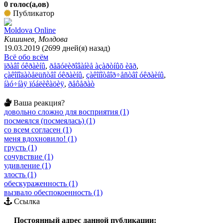
0 голос(а,ов)
Публикатор
Moldova Online
Кишинев, Молдова
19.03.2019 (2699 дней(я) назад)
Всё обо всём
ïðàâî óêðàèíû
,
ðåãóëèðîâàíèå àçàðòíûõ èãð
,
çàêîíîäàòåëüñòâî óêðàèíû
,
çàêîíîòâîð÷åñòâî óêðàèíû
,
íàó÷íàÿ ïóáëèêàöèÿ
,
ðåôåðàò
Ваша реакция?
довольно сложно для восприятия (1)
посмеялся (посмеялась) (1)
со всем согласен (1)
меня вдохновило! (1)
грусть (1)
сочувствие (1)
удивление (1)
злость (1)
обескураженность (1)
вызвало обеспокоенность (1)
Ссылка
Постоянный адрес данной публикации: