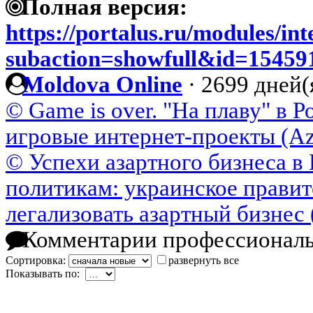
Полная версия:
https://portalus.ru/modules/i
subaction=showfull&id=1545
Moldova Online
·
2699 дней(
© Game is over. "На плаву" в 
игровые интернет-проекты (Azi
© Успехи азартного бизнеса в
политикам: украинское правит
легализовать азартный бизнес 
Комментарии профессиональ
Сортировка:
развернуть все
Показывать по: