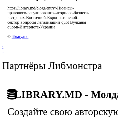
https://library.md/blogs/entry/-Нюансы-
правового-регулирования-игорного-бизнеса-
в-странах-Восточной-Европы-теневой-
сектор-вопросы-легализации-quot-Вулканы-
quot-в-Интернете-Украина
©
library.md
‹
›
Партнёры Либмонстра
LIBRARY.MD - Молда
Создайте свою авторскую