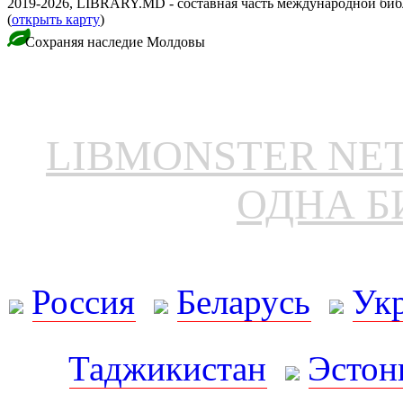
2019-2026, LIBRARY.MD - составная часть международной би
(
открыть карту
)
Сохраняя наследие Молдовы
LIBMONSTER N
ОДНА Б
Россия
Беларусь
Ук
Таджикистан
Эстон