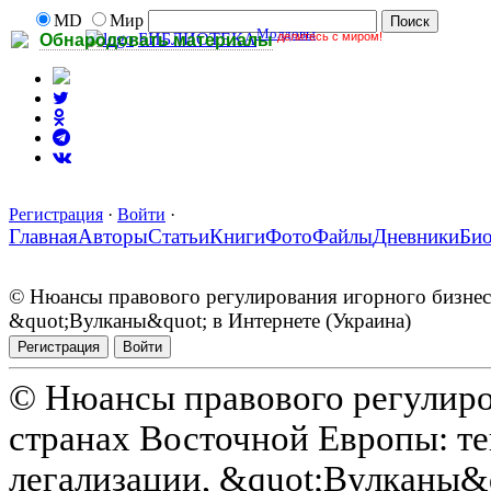
MD
Мир
Молдовы
делитесь с миром!
БИБЛИОТЕКА
Обнародовать материалы
Регистрация
·
Войти
·
Главная
Авторы
Статьи
Книги
Фото
Файлы
Дневники
Би
© Нюансы правового регулирования игорного бизнеса
&quot;Вулканы&quot; в Интернете (Украина)
Регистрация
Войти
© Нюансы правового регулиро
странах Восточной Европы: те
легализации, &quot;Вулканы&q