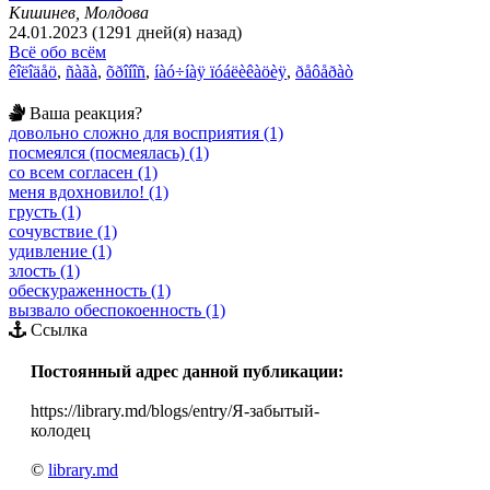
Кишинев, Молдова
24.01.2023 (1291 дней(я) назад)
Всё обо всём
êîëîäåö
,
ñàãà
,
õðîíîñ
,
íàó÷íàÿ ïóáëèêàöèÿ
,
ðåôåðàò
Ваша реакция?
довольно сложно для восприятия (1)
посмеялся (посмеялась) (1)
со всем согласен (1)
меня вдохновило! (1)
грусть (1)
сочувствие (1)
удивление (1)
злость (1)
обескураженность (1)
вызвало обеспокоенность (1)
Ссылка
Постоянный адрес данной публикации:
https://library.md/blogs/entry/Я-забытый-
колодец
©
library.md