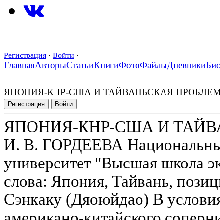
Регистрация
·
Войти
·
Главная
Авторы
Статьи
Книги
Фото
Файлы
Дневники
Би
ЯПОНИЯ-КНР-США И ТАЙВАНЬСКАЯ ПРОБЛЕ
Регистрация
Войти
ЯПОНИЯ-КНР-США И ТАЙВ
И. В. ГОРДЕЕВА Национальны
университет "Высшая школа 
слова: Япония, Тайвань, пози
Сэнкаку (Дяоюйдао) В услови
американо-китайского соперни