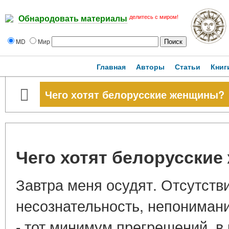
делитесь с миром!
Обнародовать материалы
MD
Мир
Главная
Авторы
Статьи
Книг
Чего хотят белорусские женщины?
Чего хотят белорусски
Завтра меня осудят. Отсутств
несознательность, непониман
- тот минимум прегрешений, в 