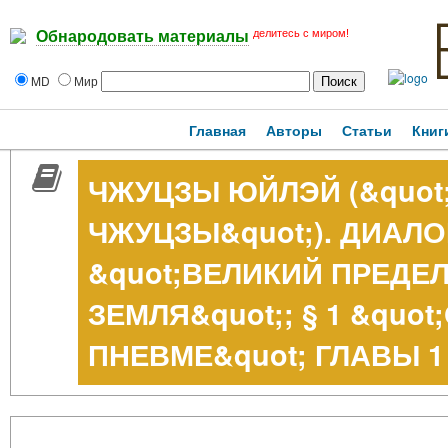
делитесь с миром!
Обнародовать материалы
MD
Мир
Главная
Авторы
Статьи
Книг
ЧЖУЦЗЫ ЮЙЛЭЙ (&quo
ЧЖУЦЗЫ&quot;). ДИАЛОГ
&quot;ВЕЛИКИЙ ПРЕДЕЛ
ЗЕМЛЯ&quot;; § 1 &quo
ПНЕВМЕ&quot; ГЛАВЫ 1