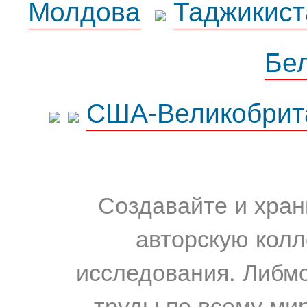
Молдова
Таджикист
Бе
США-Великобрит
Создавайте и хран
авторскую колл
исследования. Либм
труды по всему мир