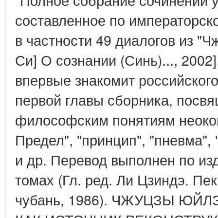
составленное по императорск
в частности 49 диалогов из "Ч
Си] О сознании (Синь)..., 200
впервые знакомит российского
первой главы сборника, пос
философским понятиям неокон
Предел", "принцип", "пневма",
и др. Перевод выполнен по из
томах (Гл. ред. Ли Цзиндэ. П
чубань, 1986). ЧЖУЦЗЫ ЮЙЛ