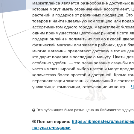
маркетплейса является разнообразие доступных в
которые могут иметь ограниченный ассортимент, 
растений и подарков от различных продавцов. Это 
товаров и найти идеальную композицию или подаро
ассортиментом одного города, маркетплейс Фломар
одним преимуществом цветочных рынков в сети явл
подарки онлайн и получить их прямо к своей двери
физический магазин или живет в районах, где в б
многие магазины предлагают доставку в тот же ден
кто дарит подарки в последнюю минуту. Цветы для
особенно удобен, — это планирование свадьбы ил
часто имеют широкий выбор цветов и могут предло
количествах более простой и доступной. Кроме то
персонализации заказанных композиций в соответс
уникальные композиции, отвечающие их конкр ...
Ч
____________________
Эта публикация была размещена на Либмонстре в другой
Полная версия:
https://libmonster.ru/m/art
покупать-подарки