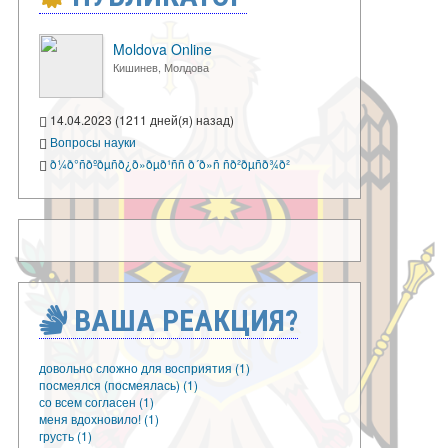
Moldova Online
Кишинев, Молдова
14.04.2023 (1211 дней(я) назад)
Вопросы науки
ð¼ð°ñðºðµñð¿ð»ðµð¹ññ ð´ð»ñ ñð²ðµñð¾ð²
ВАША РЕАКЦИЯ?
довольно сложно для восприятия (1)
посмеялся (посмеялась) (1)
со всем согласен (1)
меня вдохновило! (1)
грусть (1)