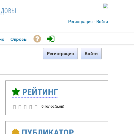
довы
Регистрация
·
Войти
ио
Опросы
Регистрация
Войти
РЕЙТИНГ
0 голос(а,ов)
ПУБЛИКАТОР