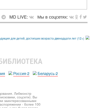
:
MD LIVE:
Мы в соцсетях:
 БИБЛИОТЕКА
ния
Россия-2
Беларусь-2
едования. Либмонстр
исковики, соцсети). Вы
ими заинтересованными
распоряжении - более 100
есть и так будет всегда.