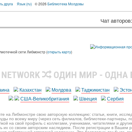
ть друга
Язык (ru)
© 2026
Библиотека Молдовы
Чат авторов
лиотечной сети Либмонстр (
открыть карту
)
R NETWORK
ОДИН МИР - ОДНА
аина
Казахстан
Молдова
Таджикистан
Эсто
США-Великобритания
Швеция
Сербия
те на Либмонстре свою авторскую коллекцию: статьи, книги, иссл
уды по всему миру (через сеть филиалов, библиотеки-партнеры, по
лкой на свой профиль с коллегами, учениками, читателями и друг
ь их со своим авторским наследием. После регистрации в Вашем 
ия собственной авторской коллекции. Это бесплатно: так было, так 