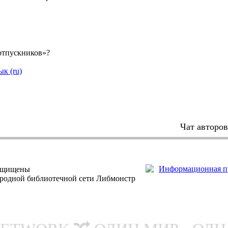
«отпускников»?
ык (ru)
Чат авторо
защищены
ародной библиотечной сети Либмонстр