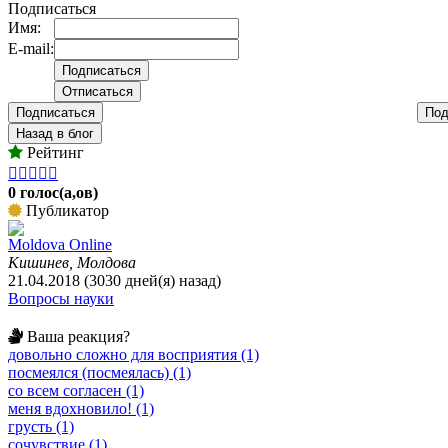
Подписаться
Имя:
E-mail:
Подписаться
Под
Назад в блог
Рейтинг





0 голос(а,ов)
Публикатор
Moldova Online
Кишинев, Молдова
21.04.2018 (3030 дней(я) назад)
Вопросы науки
Ваша реакция?
довольно сложно для восприятия (1)
посмеялся (посмеялась) (1)
со всем согласен (1)
меня вдохновило! (1)
грусть (1)
сочувствие (1)