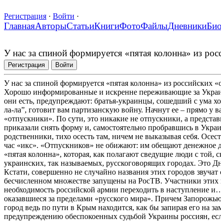
Регистрация
·
Войти
·
Главная
Авторы
Статьи
Книги
Фото
Файлы
Дневники
Би
У нас за спиной формируется «пятая колонна» из ро
Регистрация
Войти
У нас за спиной формируется «пятая колонна» из российских 
Хорошо информированные и искренне переживающие за Украину 
они есть, предупреждают: братья-украинцы, сошедший с ума хоз
ла-ла”, готовит вам партизанскую войну. Начнут ее – прямо у 
«отпускники». По сути, это никакие не отпускники, а предс
приказали снять форму и, самостоятельно пробравшись в Украи
родственники, тихо осесть там, ничем не выказывая себя. Осес
час «икс». «Отпускников» не обижают: им обещают денежное до
«пятая колонна», которая, как полагают сведущие люди с той, с
украинских, так называемых, русскоговорящих городах. Это Дн
Кстати, совершенно не случайно названия этих городов звучат
бесчисленном множестве запущены на РосТВ. Участники этих ш
необходимость российской армии переходить в наступление и…
оказавшиеся за пределами «русского мира». Причем Запорожью в
город ведь по пути в Крым находится, как бы запирая его на за
предупреждению обеспокоенных судьбой Украины россиян, есл