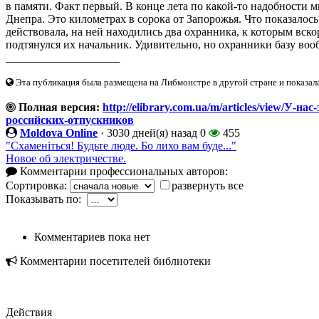
в памяти. Факт первый. В конце лета по какой-то надобности 
Днепра. Это километрах в сорока от Запорожья. Что показалось 
действовала, на ней находились два охранника, к которым вско
подтянулся их начальник. Удивительно, но охранники базу вооб
____________________
Эта публикация была размещена на Либмонстре в другой стране и показал
Полная версия:
http://elibrary.com.ua/m/articles/view/У-
российских-отпускников
Moldova Online
·
3030 дней(я) назад
0
455
"Схаменіться! Будьте люде. Бо лихо вам буде..."
Новое об электричестве.
Комментарии профессиональных авторов:
Сортировка:
развернуть все
Показывать по:
Комментариев пока нет
Комментарии посетителей библиотеки
Действия