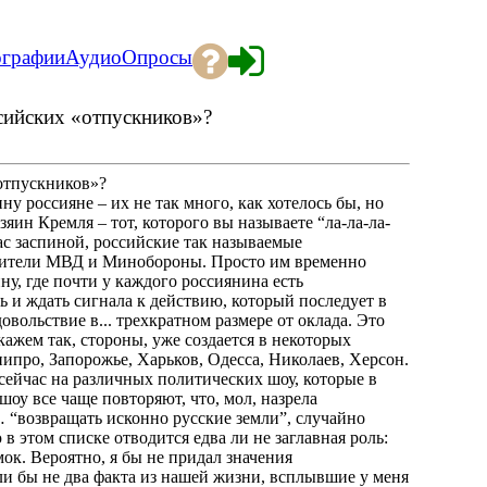
ографии
Аудио
Опросы
ссийских «отпускников»?
«отпускников»?
россияне – их не так много, как хотелось бы, но
яин Кремля – тот, которого вы называете “ла-ла-ла-
вас заспиной, российские так называемые
тавители МВД и Минобороны. Просто им временно
ну, где почти у каждого россиянина есть
ть и ждать сигнала к действию, который последует в
вольствие в... трехкратном размере от оклада. Это
кажем так, стороны, уже создается в некоторых
ипро, Запорожье, Харьков, Одесса, Николаев, Херсон.
 сейчас на различных политических шоу, которые в
оу все чаще повторяют, что, мол, назрела
 “возвращать исконно русские земли”, случайно
 этом списке отводится едва ли не заглавная роль:
мок. Вероятно, я бы не придал значения
и бы не два факта из нашей жизни, всплывшие у меня