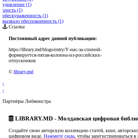
удивление (1)
злость (1)
обескураженность (1)
вызвало обеспокоенность (1)
Ссылка
Постоянный адрес данной публикации:
https://library.md/blogs/entry/У-нас-за-спиной-
формируется-пятая-колонна-из-российских-
отпускников
©
library.md
‹
›
Партнёры Либмонстра
LIBRARY.MD - Молдавская цифровая библи
Создайте свою авторскую коллекцию статей, книг, авторских
цифровом виде.
Нажмите сюда
, чтобы зарегистрироваться в 