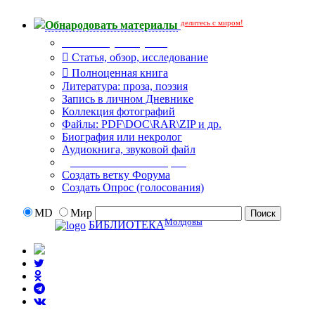
делитесь с миром!
Обнародовать материалы
Что Вы публикуете?
Статья, обзор, исследование
Полноценная книга
Литература: проза, поэзия
Запись в личном Дневнике
Коллекция фотографий
Файлы: PDF\DOC\RAR\ZIP и др.
Биография или некролог
Аудиокнига, звуковой файл
Дополнительные опции:
Создать ветку Форума
Создать Опрос (голосования)
MD
Мир
Молдовы
БИБЛИОТЕКА