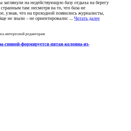
мы заглянули на недействующую базу отдыха на берегу
странным там: несмотря на то, что база не
ре, узнав, что на проходной появились журналисты,
ще не знали – не ориентировалис ...
Читать далее
ась интересной редакторам.
нас-за-спиной-формируется-пятая-колонна-из-