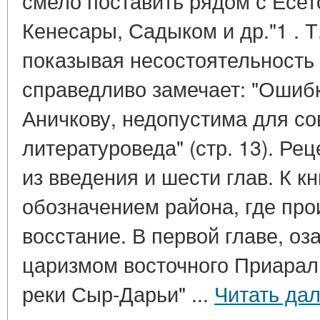
смело поставить рядом с Есе
Кенесары, Садыком и др."1 . 
показывая несостоятельность
справедливо замечает: "Ошиб
Аничкову, недопустима для с
литературоведа" (стр. 13). Ре
из введения и шести глав. К к
обозначением района, где пр
восстание. В первой главе, о
царизмом восточного Приарал
реки Сыр-Дарьи" ...
Читать да