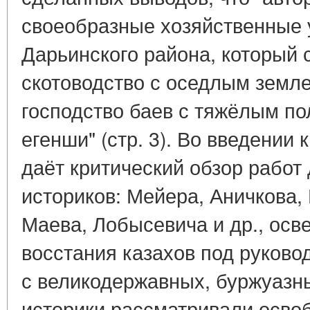
своеобразные хозяйственные 
Дарьинского района, который 
скотоводство с оседлым земл
господство баев с тяжёлым п
егенши" (стр. 3). Во введении 
даёт критический обзор рабо
историков: Мейера, Аничкова, 
Маева, Лобысевича и др., ос
восстания казахов под руков
с великодержавных, буржуазны
историки рассматривали осво