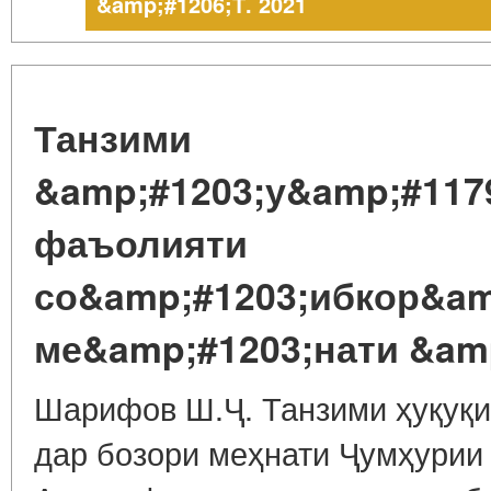
&amp;#1206;Т. 2021
Танзими
&amp;#1203;у&amp;#117
фаъолияти
со&amp;#1203;ибкор&am
ме&amp;#1203;нати &amp
Шарифов Ш.Ҷ. Танзими ҳуқуқи
дар бозори меҳнати Ҷумҳурии 