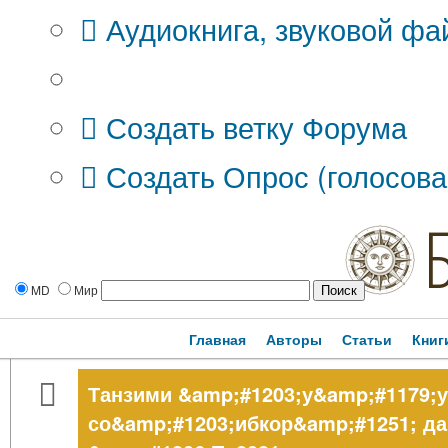
Аудиокнига, звуковой фа
Дополнительные опции:
Создать ветку Форума
Создать Опрос (голосова
MD
Мир
Главная
Авторы
Статьи
Книг
Танзими &amp;#1203;у&amp;#1179;
со&amp;#1203;ибкор&amp;#1251; да