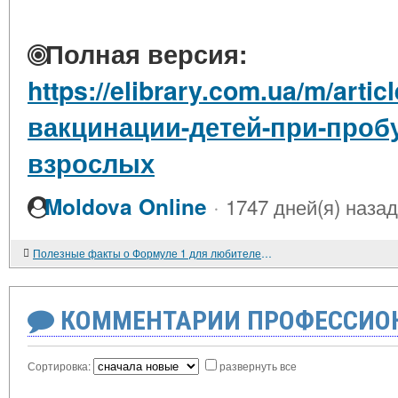
Полная версия:
https://elibrary.com.ua/m/artic
вакцинации-детей-при-проб
взрослых
·
Moldova Online
1747 дней(я) назад
Полезные факты о Формуле 1 для любителей ставок
КОММЕНТАРИИ ПРОФЕССИОН
Сортировка:
развернуть все