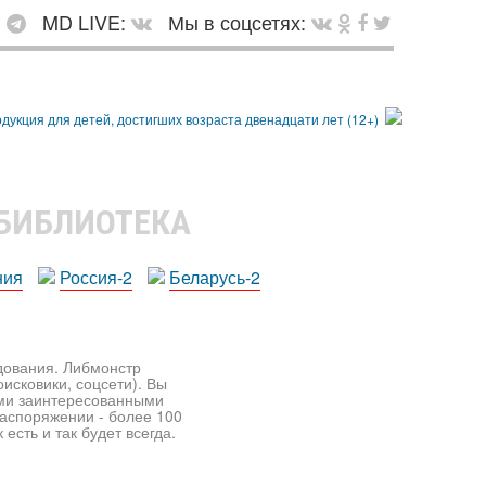
:
MD LIVE:
Мы в соцсетях:
 БИБЛИОТЕКА
ния
Россия-2
Беларусь-2
едования. Либмонстр
исковики, соцсети). Вы
ими заинтересованными
распоряжении - более 100
есть и так будет всегда.