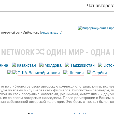
Чат авторов
лиотечной сети Либмонстр (
открыть карту
)
R NETWORK
ОДИН МИР - ОДНА
аина
Казахстан
Молдова
Таджикистан
Эсто
США-Великобритания
Швеция
Сербия
те на Либмонстре свою авторскую коллекцию: статьи, книги, иссл
уды по всему миру (через сеть филиалов, библиотеки-партнеры, по
лкой на свой профиль с коллегами, учениками, читателями и друг
ь их со своим авторским наследием. После регистрации в Вашем 
ия собственной авторской коллекции. Это бесплатно: так было, так 