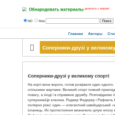
делитесь с миром!
Обнародовать материалы
MD
Мир
Главная
Авторы
Ста
Соперники-друзі у великому
Соперники-друзі у великому спорті
На корті вони вороги, готові розірвати один одного
спільними жартами. Великий спорт повний прикладі
повагу, а іноді і в справжню дружбу. Розповідаємо 
суперникиЦе класика. Роджер Федерер і Рафаель На
полярно різні: один — елегантний швейцарський «
іспанець. Их протистояння визначило цілую епоху в