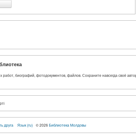
блиотека
ких работ, биографий, фотодокументов, файлов. Сохраните навсегда своё авт
рті
ть друга
Язык (ru)
© 2026
Библиотека Молдовы