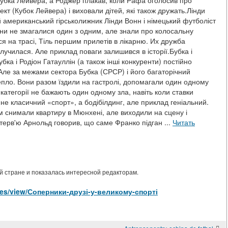
убка Лейвера, а Роджер плакав, коли Рафа оголосив про
кт (Кубок Лейвера) і виховали дітей, які також дружать.Лінди
ий американський гірськолижник Лінди Вонн і німецький футболіст
они не змагалися один з одним, але знали про колосальну
я на трасі, Тіль першим прилетів в лікарню. Их дружба
лучилася. Але приклад поваги залишився в історії.Бубка і
ка і Родіон Гатауллін (а також інші конкуренти) постійно
Але за межами сектора Бубка (СРСР) і його багаторічний
епло. Вони разом їздили на гастролі, допомагали один одному
категорії не бажають один одному зла, навіть коли ставки
е класичний «спорт», а бодібілдинг, але приклад геніальний.
 снимали квартиру в Мюнхені, але виходили на сцену і
терв'ю Арнольд говорив, що саме Франко підган ...
Читать
 стране и показалась интересной редакторам.
icles/view/Соперники-друзі-у-великому-спорті