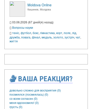
Moldova Online
Кишинев, Молдова
03.06.2026 (67 дней(я) назад)
Вопросы науки
теніс
,
футбол
,
бокс
,
гімнастика
,
корт
,
поле
,
лід
,
дружба
,
повага
,
фінал
,
медаль
,
золото
,
зустріч
,
чат
,
життя
ВАША РЕАКЦИЯ?
довольно сложно для восприятия (0)
посмеялся (посмеялась) (0)
со всем согласен (0)
меня вдохновило! (0)
грусть (0)