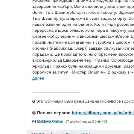
Рафаель приїжджав підтримати Роджера в фіналі К
завершення кар'єри. Вони створили унікальний прое
Вонн і Тіль ШвайгерІсторія любові і спорту. Відом
Тіль Швайгер були зірками в своїх видах спорту. В
навантаження один на одного. Коли Лінди розбилас
переросла в щось більше, хоча пара в підсумку роз
Сергеенко: суперники з високими шестамиСергій Буб
пихали локтями на змаганнях з стрибків з шестом. 
опонент (наприклад, Окерт) завжди спілкувалися т
порадами. Це приклад того, як спортсмени високої 
високі.Арнольд Шварценеггер і Франко КоломбоЦе н
Арнольд і Франко були найкращими друзями, разом
боролися за титул «Мистер Олімпія». В одному з ін
далее
____________________
Эта публикация была размещена на Либмонстре в другой
Полная версия:
https://elibrary.com.ua/m/art
Moldova Online
·
67 дней(я) назад
0
106