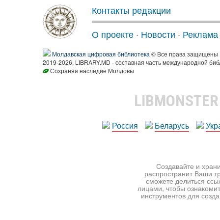
Контакты редакции
О проекте
·
Новости
·
Реклама
Молдавская цифровая библиотека
© Все права защищены
2019-2026, LIBRARY.MD - составная часть международной биб
Сохраняя наследие Молдовы
LIBMONSTE
Россия
Беларусь
Укр
Создавайте и храни
распространит Ваши тр
сможете делиться ссы
лицами, чтобы ознакомит
инструментов для создан