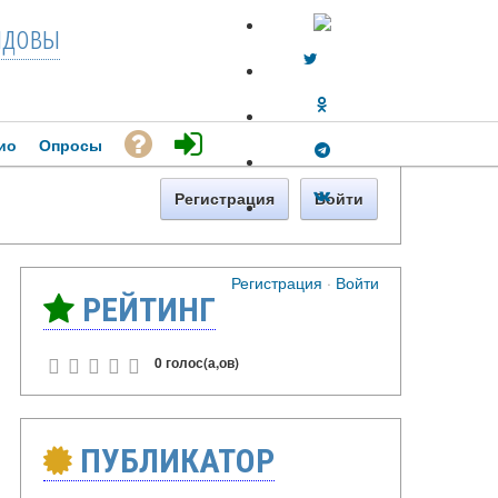
довы
ио
Опросы
Регистрация
Войти
Регистрация
·
Войти
РЕЙТИНГ
0 голос(а,ов)
ПУБЛИКАТОР