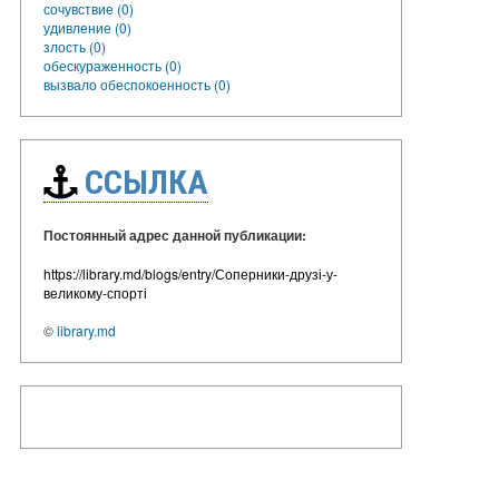
сочувствие (0)
удивление (0)
злость (0)
обескураженность (0)
вызвало обеспокоенность (0)
ССЫЛКА
Постоянный адрес данной публикации:
https://library.md/blogs/entry/Соперники-друзі-у-
великому-спорті
©
library.md