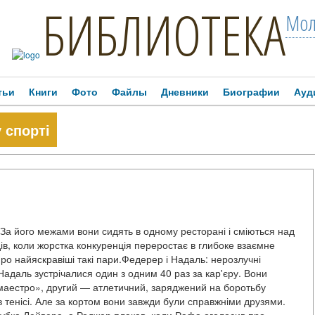
БИБЛИОТЕКА
Мол
тьи
Книги
Фото
Файлы
Дневники
Биографии
Ауд
 спорті
. За його межами вони сидять в одному ресторані і сміються над
в, коли жорстка конкуренція переростає в глибоке взаємне
про найяскравіші такі пари.Федерер і Надаль: нерозлучні
даль зустрічалися один з одним 40 раз за кар'єру. Вони
маестро», другий — атлетичний, заряджений на боротьбу
 тенісі. Але за кортом вони завжди були справжніми друзями.