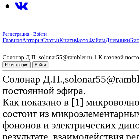
Регистрация
·
Войти
·
Главная
Авторы
Статьи
Книги
Фото
Файлы
Дневники
Би
Солонар Д.П.,solonar55@rambler.ru 1.К газовой пост
Регистрация
Войти
Солонар Д.П.,solonar55@ramble
постоянной эфира.
Как показано в [1] микроволн
состоит из микроэлементарных
фононов и электрических дип
результате взаимодействия ре