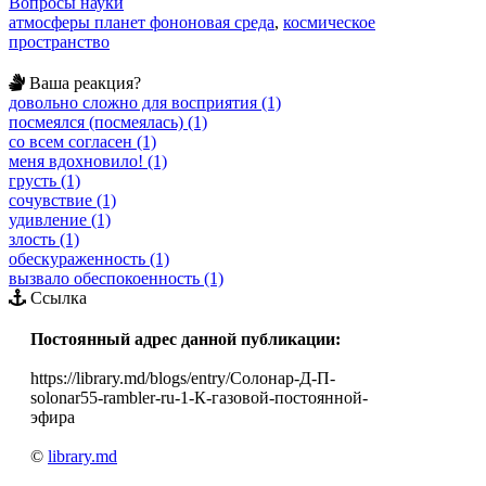
Вопросы науки
атмосферы планет фононовая среда
,
космическое
пространство
Ваша реакция?
довольно сложно для восприятия (1)
посмеялся (посмеялась) (1)
со всем согласен (1)
меня вдохновило! (1)
грусть (1)
сочувствие (1)
удивление (1)
злость (1)
обескураженность (1)
вызвало обеспокоенность (1)
Ссылка
Постоянный адрес данной публикации:
https://library.md/blogs/entry/Солонар-Д-П-
solonar55-rambler-ru-1-К-газовой-постоянной-
эфира
©
library.md