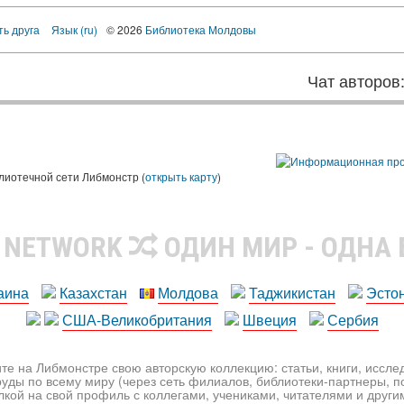
ть друга
Язык (ru)
© 2026
Библиотека Молдовы
Чат авторов
лиотечной сети Либмонстр (
открыть карту
)
R NETWORK
ОДИН МИР - ОДНА
аина
Казахстан
Молдова
Таджикистан
Эсто
США-Великобритания
Швеция
Сербия
те на Либмонстре свою авторскую коллекцию: статьи, книги, иссл
уды по всему миру (через сеть филиалов, библиотеки-партнеры, по
лкой на свой профиль с коллегами, учениками, читателями и друг