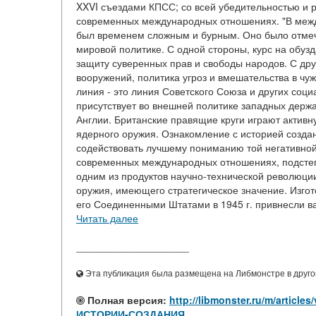
XXVI съездами КПСС; со всей убедительностью и 
современных международных отношениях. "В между
был временем сложным и бурным. Оно было отмеч
мировой политике. С одной стороны, курс на обуз
защиту суверенных прав и свободы народов. С дру
вооружений, политика угроз и вмешательства в чу
линия - это линия Советского Союза и других соц
присутствует во внешней политике западных держа
Англии. Британские правящие круги играют активн
ядерного оружия. Ознакомление с историей создан
содействовать лучшему пониманию той негативной 
современных международных отношениях, подстеги
одним из продуктов научно-технической революции
оружия, имеющего стратегическое значение. Изгот
его Соединенными Штатами в 1945 г. привнесли ва
Читать далее
____________________
Эта публикация была размещена на Либмонстре в другой
Полная версия:
http://libmonster.ru/m/art
ИСТОРИИ-СОЗДАНИЯ