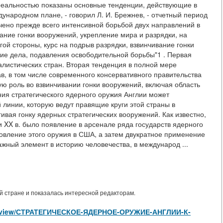
реальностью показаны основные тенденции, действующие в
народном плане, - говорил Л. И. Брежнев, - отчетный период
ено прежде всего интенсивной борьбой двух направлений в
дание гонки вооружений, укрепление мира и разрядки, на
гой стороны, курс на подрыв разрядки, взвинчивание гонки
жие дела, подавления освободительной борьбы"1 . Первая
иалистических стран. Вторая тенденция в полной мере
в, в том числе современного консервативного правительства
ую роль во взвинчивании гонки вооружений, включая область
ия стратегического ядерного оружия Англии может
линии, которую ведут правящие круги этой страны в
вая гонку ядерных стратегических вооружений. Как известно,
 XX в. было появление в арсенале ряда государств ядерного
овление этого оружия в США, а затем двукратное применение
жный элемент в историю человечества, в международ ...
 стране и показалась интересной редакторам.
icles/view/СТРАТЕГИЧЕСКОЕ-ЯДЕРНОЕ-ОРУЖИЕ-АНГЛИИ-К-