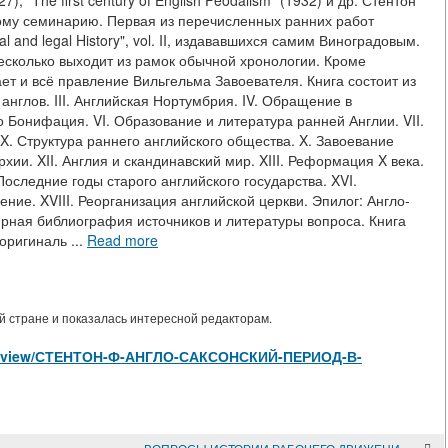
7), "The first century of English Feodalism" (1932) и др. Стентон
кому семинарию. Первая из перечисленных ранних работ
l and legal History", vol. II, издававшихся самим Виноградовым.
есколько выходит из рамок обычной хронологии. Кроме
ет и всё правление Вильгельма Завоевателя. Книга состоит из
 англов. III. Английская Нортумбрия. IV. Обращение в
о Бонифация. VI. Образование и литература ранней Англии. VII.
X. Структура раннего английского общества. X. Завоевание
хии. XII. Англия и скандинавский мир. XIII. Реформация X века.
оследние годы старого английского государства. XVI.
ние. XVIII. Реорганизация английской церкви. Эпилог: Англо-
ирная библиография источников и литературы вопроса. Книга
оригиналь ...
Read more
 стране и показалась интересной редакторам.
icles/view/СТЕНТОН-Ф-АНГЛО-САКСОНСКИЙ-ПЕРИОД-В-