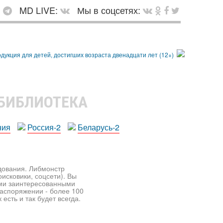
:
MD LIVE:
Мы в соцсетях:
 БИБЛИОТЕКА
ния
Россия-2
Беларусь-2
едования. Либмонстр
исковики, соцсети). Вы
ими заинтересованными
распоряжении - более 100
есть и так будет всегда.