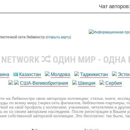
Чат авторов
лиотечной сети Либмонстр (
открыть карту
)
R NETWORK
ОДИН МИР - ОДНА
аина
Казахстан
Молдова
Таджикистан
Эсто
США-Великобритания
Швеция
Сербия
те на Либмонстре свою авторскую коллекцию: статьи, книги, иссл
уды по всему миру (через сеть филиалов, библиотеки-партнеры, по
лкой на свой профиль с коллегами, учениками, читателями и друг
ь их со своим авторским наследием. После регистрации в Вашем 
ия собственной авторской коллекции. Это бесплатно: так было, так 