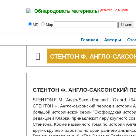
делитесь с миром!
Обнародовать материалы
MD
Мир
Главная
Авторы
Ста
СТЕНТОН Ф. АНГЛО-САКСО
СТЕНТОН Ф. АНГЛО-САКСОНСКИЙ П
STENTON F. M. "Anglo-Saxon England" . Oxford. 1943. 
СТЕНТОН Ф. Англо-саксонский период в истории А
большой исторической серии "Оксфордская истор
редакцией Кларка, принадлежит перу крупного со
Стентона. Кроме названного тома по истории Англ
других крупных работ по истории раннего английско