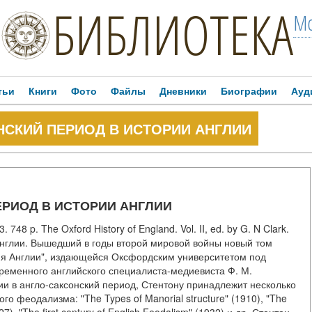
БИБЛИОТЕКА
Мо
тьи
Книги
Фото
Файлы
Дневники
Биографии
Ауд
НСКИЙ ПЕРИОД В ИСТОРИИ АНГЛИИ
ЕРИОД В ИСТОРИИ АНГЛИИ
748 p. The Oxford History of England. Vol. II, ed. by G. N Clark.
нглии. Вышедший в годы второй мировой войны новый том
ия Англии", издающейся Оксфордским университетом под
временного английского специалиста-медиевиста Ф. М.
ии в англо-саксонский период, Стентону принадлежит несколько
го феодализма: "The Types of Manorial structure" (1910), "The