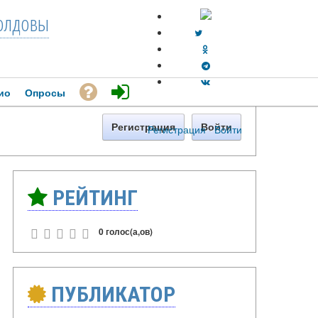
лдовы
ио
Опросы
Регистрация
Войти
Регистрация
·
Войти
РЕЙТИНГ
0 голос(а,ов)
ПУБЛИКАТОР