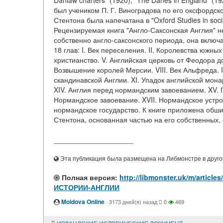
Danlaw charters" (1920), "The Danes in England" (192
был учеником П. Г. Виноградова по его оксфордс
Стентона была напечатана в "Oxford Studies in socia
Рецензируемая книга "Англо-Саксонская Англия" н
собственно англо-саксонского периода, она включа
18 глав: I. Век переселения. II. Королевства южных
христианство. V. Английская церковь от Феодора д
Возвышение королей Мерсии. VIII. Век Альфреда. I
скандинавской Англии. XI. Упадок английской монар
XIV. Англия перед нормандским завоеванием. XV. П
Нормандское завоевание. XVII. Нормандское устрое
нормандское государство. К книге приложена обш
Стентона, основанная частью на его собственных, 
____________________
Эта публикация была размещена на Либмонстре в другой
Полная версия:
http://libmonster.uk/m/art
ИСТОРИИ-АНГЛИИ
Moldova Online
·
3173 дней(я) назад
0
469