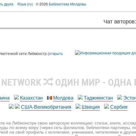
ть друга
Язык (ru)
© 2026
Библиотека Молдовы
Чат авторов
лиотечной сети Либмонстр (
открыть
R NETWORK
ОДИН МИР - ОДНА
аина
Казахстан
Молдова
Таджикистан
Эсто
США-Великобритания
Швеция
Сербия
те на Либмонстре свою авторскую коллекцию: статьи, книги, иссл
уды по всему миру (через сеть филиалов, библиотеки-партнеры, по
лкой на свой профиль с коллегами, учениками, читателями и друг