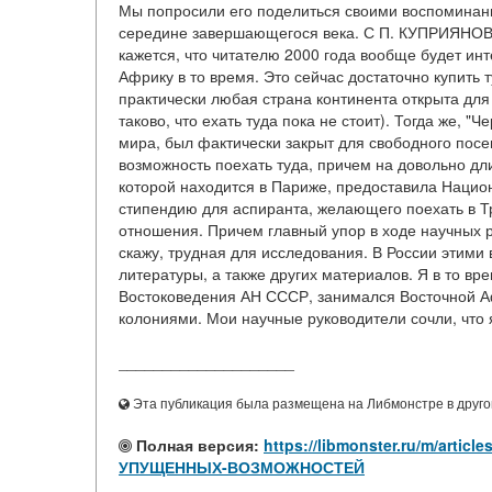
Мы попросили его поделиться своими воспоминани
середине завершающегося века. С П. КУПРИЯНО
кажется, что читателю 2000 года вообще будет инт
Африку в то время. Это сейчас достаточно купить 
практически любая страна континента открыта для
таково, что ехать туда пока не стоит). Тогда же, "
мира, был фактически закрыт для свободного по
возможность поехать туда, причем на довольно д
которой находится в Париже, предоставила Наци
стипендию для аспиранта, желающего поехать в Т
отношения. Причем главный упор в ходе научных р
скажу, трудная для исследования. В России этими
литературы, а также других материалов. Я в то вр
Востоковедения АН СССР, занимался Восточной Аф
колониями. Мои научные руководители сочли, что я
____________________
Эта публикация была размещена на Либмонстре в другой
Полная версия:
https://libmonster.ru/m/ar
УПУЩЕННЫХ-ВОЗМОЖНОСТЕЙ