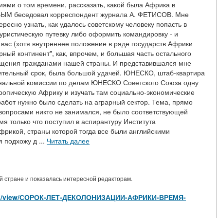
ями о том времени, рассказать, какой была Африка в
ВЫМ беседовал корреспондент журнала А. ФЕТИСОВ. Мне
ересно узнать, как удалось советскому человеку попасть в
туристическую путевку либо оформить командировку - и
 вас (хотя внутреннее положение в ряде государств Африки
Черный континент", как, впрочем, и большая часть остального
сещения гражданами нашей страны. И представившаяся мне
лительный срок, была большой удачей. ЮНЕСКО, штаб-квартира
ональной комиссии по делам ЮНЕСКО Советского Союза одну
ропическую Африку и изучать там социально-экономические
абот нужно было сделать на аграрный сектор. Тема, прямо
 вопросами никто не занимался, не было соответствующей
емя только что поступил в аспирантуру Института
рикой, страны которой тогда все были английскими
 подхожу д ...
Читать далее
 стране и показалась интересной редакторам.
ticles/view/СОРОК-ЛЕТ-ДЕКОЛОНИЗАЦИИ-АФРИКИ-ВРЕМЯ-