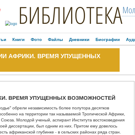
БИБЛИОТЕКА
Мол
!
тьи
Книги
Фото
Файлы
Дневники
Биографии
Ауд
ИИ АФРИКИ. ВРЕМЯ УПУЩЕННЫХ
КИ. ВРЕМЯ УПУЩЕННЫХ ВОЗМОЖНОСТЕЙ
ногодье" обрели независимость более полутора десятков
 особенно на территории так называемой Тропической Африки,
о Союза. Молодой ученый, аспирант Института востоковедения
оей диссертации, был одним из них. Притом ему довелось
есть африканской глубинке - в сельских районах ряда стран.