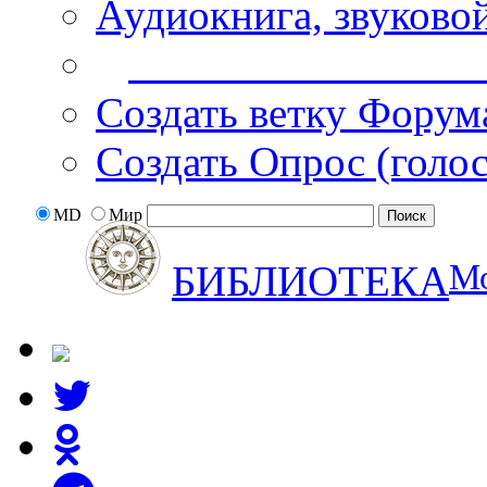
Аудиокнига, звуково
Дополнительные оп
Создать ветку Форум
Создать Опрос (голо
MD
Мир
М
БИБЛИОТЕКА