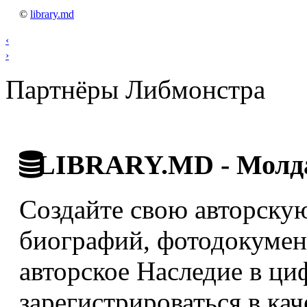
©
library.md
‹
›
Партнёры Либмонстра
LIBRARY.MD - Молда
Создайте свою авторскую
биографий, фотодокумент
авторское Наследие в ци
зарегистрироваться в кач