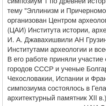
симпозиум 1 по древней исто
тему "Эллинизм и Причерномо
организован Центром археоло
(ЦАИ) Института истории, арх
И. А. Джавахишвили АН Грузи
Институтами археологии и вс
В его работе приняли участие
городов СССР и ученые Болга
Чехословакии, Испании и Фра
симпозиума состоялось в Гела
архитектурный памятник XII в.