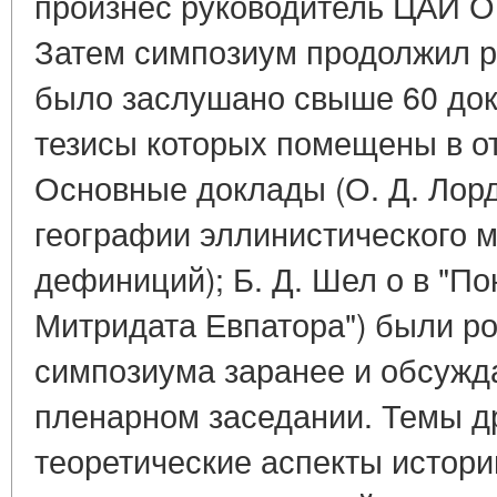
произнес руководитель ЦАИ О.
Затем симпозиум продолжил р
было заслушано свыше 60 док
тезисы которых помещены в от
Основные доклады (О. Д. Лорд
географии эллинистического м
дефиниций); Б. Д. Шел о в "П
Митридата Евпатора") были р
симпозиума заранее и обсужд
пленарном заседании. Темы д
теоретические аспекты истор