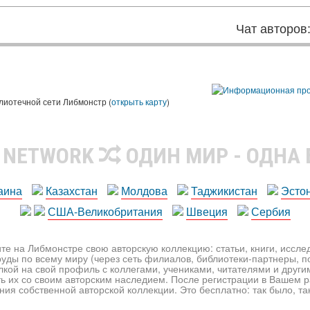
Чат авторов
лиотечной сети Либмонстр (
открыть карту
)
R NETWORK
ОДИН МИР - ОДНА
аина
Казахстан
Молдова
Таджикистан
Эсто
США-Великобритания
Швеция
Сербия
те на Либмонстре свою авторскую коллекцию: статьи, книги, иссл
уды по всему миру (через сеть филиалов, библиотеки-партнеры, по
лкой на свой профиль с коллегами, учениками, читателями и друг
ь их со своим авторским наследием. После регистрации в Вашем 
ия собственной авторской коллекции. Это бесплатно: так было, так 