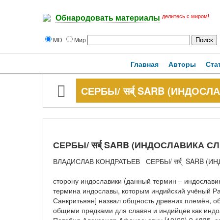
делитесь с миром!
Обнародовать материалы
MD
Мир
Главная
Авторы
Ста
СЕРБЫ/ सर्ब् SARB (ИНДО
СЕРБЫ/ सर्ब् SARB (ИНДОСЛАВИКА 
ВЛАДИСЛАВ КОНДРАТЬЕВ СЕРБЫ/ सर्ब् SARB 
सत्यमेव जयते Одним из 
сторону индославики (данный термин – индослави
термина индославы, которым индийский учёный Рах
Санкритьяян] назвал общность древних племён, об
общими предками для славян и индийцев как индоа