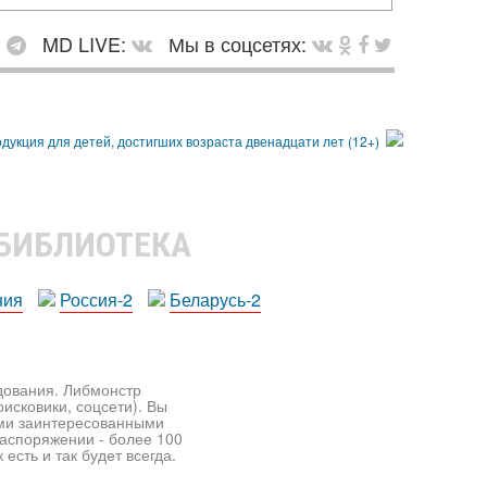
:
MD LIVE:
Мы в соцсетях:
 БИБЛИОТЕКА
ния
Россия-2
Беларусь-2
едования. Либмонстр
исковики, соцсети). Вы
ими заинтересованными
распоряжении - более 100
есть и так будет всегда.