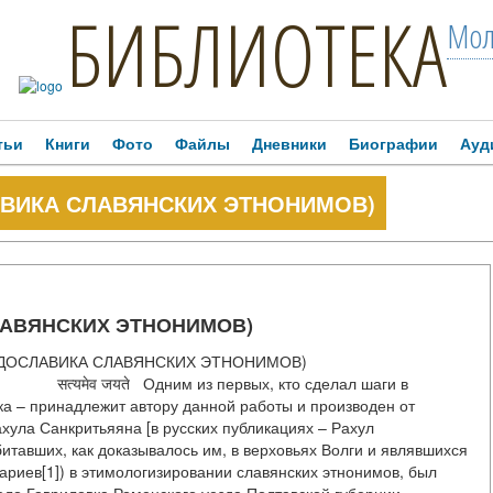
БИБЛИОТЕКА
Мол
тьи
Книги
Фото
Файлы
Дневники
Биографии
Ауд
СЛАВИКА СЛАВЯНСКИХ ЭТНОНИМОВ)
СЛАВЯНСКИХ ЭТНОНИМОВ)
(ИНДОСЛАВИКА СЛАВЯНСКИХ ЭТНОНИМОВ)
первых, кто сделал шаги в
ка – принадлежит автору данной работы и производен от
ула Санкритьяяна [в русских публикациях – Рахул
итавших, как доказывалось им, в верховьях Волги и являвшихся
риев[1]) в этимологизировании славянских этнонимов, был