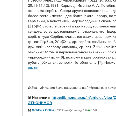
Потебня Александр Афанасьевич [10(22).9.1835, с
29.11(11.12).1891, Харьков]. Именно А. А. Потеб
этнонима сербы. Среди других славянских народо
более всего известен для балканского народа, н
Германии, а Константин Багрянородный в своём с
(Σέρβιοι, то есть сервии) и как народ восточносла
свидетельство достоверным[3], отмечая, что Ниде
серб, откуда Сербия, считается заимствованием из
гр. как Σέρβιοι, Σέρβλοι, др.-сербск. срьбинь, срь
луж. serb «серболужичанин», ср.-лат. Zribia «Мейс
этноним *serbъ, в первоначальном значении «союз
«присоединиться»[6], поэтому и категорично заявля
рубить, убивать», вопреки Потебне <…>”[7]. Несмот
далее
____________________
Эта публикация была размещена на Либмонстре в другой
Источник:
http://libmonster.ru/m/articles/
ЭТНОНИМОВ
Moldova Online
·
3309 дней(я) назад
0
1349