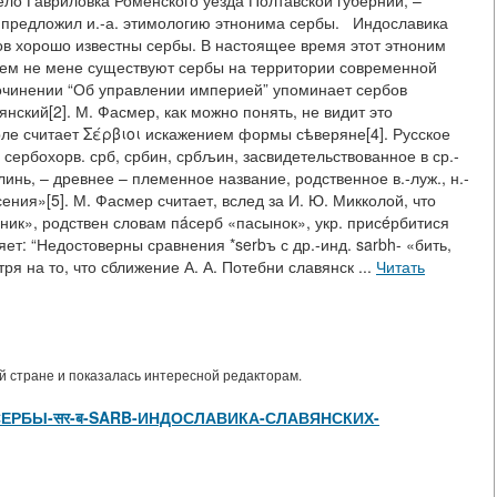
ело Гавриловка Роменского уезда Полтавской губернии, –
ня предложил и.-а. этимологию этнонима сербы. Индославика
в хорошо известны сербы. В настоящее время этот этноним
о тем не мене существуют сербы на территории современной
очинении “Об управлении империей” упоминает сербов
вянский[2]. М. Фасмер, как можно понять, не видит это
рле считает Σέρβιοι искажением формы сѣверяне[4]. Русское
 сербохорв. срб, србин, србљин, засвидетельствованное в ср.-
блинь, – древнее – племенное название, родственное в.-луж., н.-
сения»[5]. М. Фасмер считает, вслед за И. Ю. Микколой, что
ник», родствен словам пáсерб «пасынок», укр. присéрбитися
ет: “Недостоверны сравнения *serbъ с др.-инд. sarbh- «бить,
ря на то, что сближение А. А. Потебни славянск ...
Читать
 стране и показалась интересной редакторам.
view/СЕРБЫ-सर-ब-SARB-ИНДОСЛАВИКА-СЛАВЯНСКИХ-