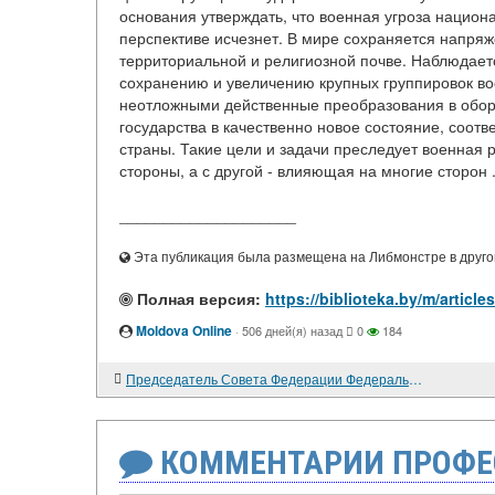
основания утверждать, что военная угроза нацио
перспективе исчезнет. В мире сохраняется напря
территориальной и религиозной почве. Наблюдает
сохранению и увеличению крупных группировок во
неотложными действенные преобразования в обо
государства в качественно новое состояние, соо
страны. Такие цели и задачи преследует военная
стороны, а с другой - влияющая на многие сторон .
____________________
Эта публикация была размещена на Либмонстре в другой
Полная версия:
https://biblioteka.by/m/ar
Moldova Online
·
506 дней(я) назад
0
184
Председатель Совета Федерации Федерального Собрания Российской Федерации Егор Строев: "Без армии не будет и России"
КОММЕНТАРИИ ПРОФЕ