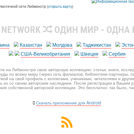
лиотечной сети Либмонстр (
открыть карту
)
R NETWORK
ОДИН МИР - ОДНА
аина
Казахстан
Молдова
Таджикистан
Эсто
США-Великобритания
Швеция
Сербия
те на Либмонстре свою авторскую коллекцию: статьи, книги, иссл
уды по всему миру (через сеть филиалов, библиотеки-партнеры, по
лкой на свой профиль с коллегами, учениками, читателями и друг
ь их со своим авторским наследием. После регистрации в Вашем 
ия собственной авторской коллекции. Это бесплатно: так было, так 
Скачать приложение для Android