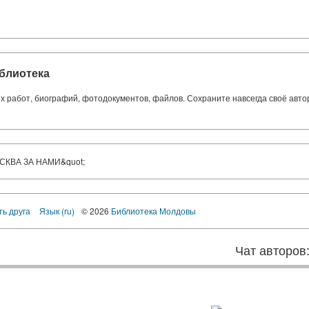
блиотека
ких работ, биографий, фотодокументов, файлов. Сохраните навсегда своё авт
КВА ЗА НАМИ&quot;
ть друга
Язык (ru)
© 2026
Библиотека Молдовы
Чат авторов