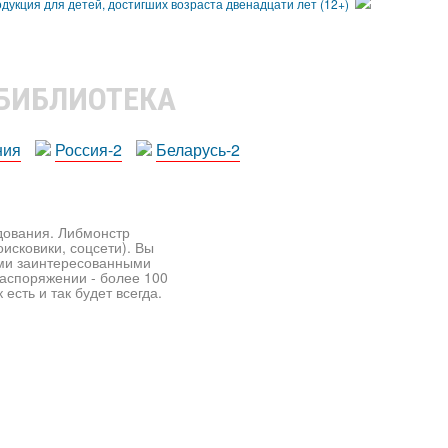
 БИБЛИОТЕКА
ния
Россия-2
Беларусь-2
едования. Либмонстр
исковики, соцсети). Вы
ими заинтересованными
распоряжении - более 100
есть и так будет всегда.