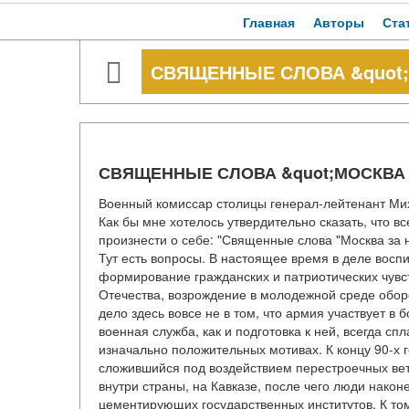
Главная
Авторы
Ста
СВЯЩЕННЫЕ СЛОВА &quot;
СВЯЩЕННЫЕ СЛОВА &quot;МОСКВА 
Военный комиссар столицы генерал-лейтенант Ми
Как бы мне хотелось утвердительно сказать, что в
произнести о себе: "Священные слова "Москва за 
Тут есть вопросы. В настоящее время в деле восп
формирование гражданских и патриотических чувст
Отечества, возрождение в молодежной среде обор
дело здесь вовсе не в том, что армия участвует в
военная служба, как и подготовка к ней, всегда с
изначально положительных мотивах. К концу 90-х 
сложившийся под воздействием перестроечных вет
внутри страны, на Кавказе, после чего люди наконе
цементирующих государственных институтов. К то