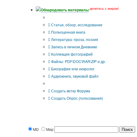
делитесь с миром!
Обнародовать материалы
Что Вы публикуете?
Статья, обзор, исследование
Полноценная книга
Литература: проза, поэзия
Запись в личном Дневнике
Коллекция фотографий
Файлы: PDF\DOC\RAR\ZIP и др.
Биография или некролог
Аудиокнига, звуковой файл
Дополнительные опции:
Создать ветку Форума
Создать Опрос (голосования)
MD
Мир