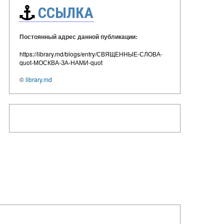
ССЫЛКА
Постоянный адрес данной публикации:
https://library.md/blogs/entry/СВЯЩЕННЫЕ-СЛОВА-
quot-МОСКВА-ЗА-НАМИ-quot
©
library.md