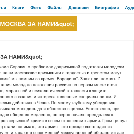
тьи
Книги
Фото
Файлы
Дневники
Биографии
Ауд
МОСКВА ЗА НАМИ&quot;
ЗА НАМИ&quot;
хаил Сорокин о проблемах допризывной подготовки молодежи
се наши московские призывники с гордостью и трепетом могут
нами" мы помним со времен Бородина". Знают ли, помнят..?
итания молодого поколения россиян на первом месте стоят
в, моральной и психологической готовности к защите
онного сознания и интереса к военным специальностям. И
 боевых действиях в Чечне. По моему глубокому убеждению,
плачивала молодежь да и общество в целом. Естественно, при
годов общество медленно, но верно начало преодолевать
ров серьезный кризис в своем отношении к армии. Гром грянул
ц стали понимать, что армия - это прежде всего один из
му же и характер современной международной обстановки дает