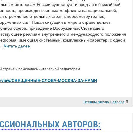
нальным интересам России существует и вряд ли в ближайшей
женность, происходят военные конфликты на национальной,
ся стремление отдельных стран к пересмотру границ,
оруженных сил. Новая ситуация в мире и стране делает
ронной сфере, приведение Вооруженных Сил нашего
тветствующее реалиям внутреннего и международного положения
 реформа, имеющая системный, комплексный характер, с одной
..
Читать далее
 стране и показалась интересной редакторам.
ticles/view/СВЯЩЕННЫЕ-СЛОВА-МОСКВА-ЗА-НАМИ
Птенцы гнезда Петрова
ССИОНАЛЬНЫХ АВТОРОВ: