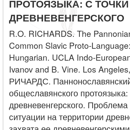
ПРОТОЯЗЫКА: С ТОЧКИ
ДРЕВНЕВЕНГЕРСКОГО
R.O. RICHARDS. The Pannonian S
Common Slavic Proto-Language:
Hungarian. UCLA Indo-European S
Ivanov and B. Vine. Los Angeles
РИЧАРДС. Паннонославянский
общеславянского протоязыка: 
древневенгерского. Проблема
ситуации на территории древ
захвата ее древневенгерским