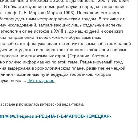
сированные этнографы-2 2003; Выдающиеся... 2004). Истории
. В области изучения немецкой науки о народах в последние
 - проф. Г. Е. Марков (Марков 1993). Последняя его книга,
беспрецедентным историографическим трудом. В отличие от
ему исследований, затрагивающих лишь отдельные аспекты
тнологии от ее истоков в XVIII в. до наших дней и содержит
ких направлений и всех сколько-нибудь заметных
по себе этот факт уже является значительным событием нашей
чения студентов и аспирантов этнологов, так как они впервые
этнологии немецкоязычных стран (Германии, Австрии,
но полную информацию по этой теме. Рецензируемый труд
иния выдержана в хронологическом плане, развитие немецкой
 линия - жизненные пути ведущих теоретиков, которые
уки, демо ...
Читать далее
 стране и показалась интересной редакторам.
rticles/view/Рецензии-РЕЦ-НА-Г-Е-МАРКОВ-НЕМЕЦКАЯ-