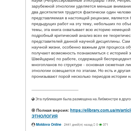
науки (Репрессированные этнографы 1999; Репрес
зарубежной этнологии уделяется меньше внимания
два десятилетия трудится фактически один человек
представляемая в настоящей рецензии, является 
предыдущих работ на эту тему, небольших по объ
темы, эта книга охватывает всю историю немецкой э
подробный критический анализ всех ее теоретичес
представителей данной научной дисциплины. Сам 
научной жизни, особенно важным для процесса обу
получают возможность познакомиться с историей 
Швейцарии) по работе, содержащей беспрецедент
многопланов по структуре - основная сюжетная л
этнологии освещается по этапам. Но есть и другая
пронизывают порой несколько периодов истории на
____________________
Эта публикация была размещена на Либмонстре в другой
Полная версия:
https://elibrary.com.ua/m/a
ЭТНОЛОГИЯ
Moldova Online
·
2441 дней(я) назад
0
371