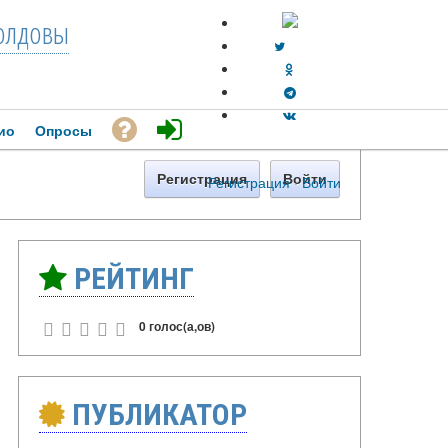
лдовы
ио
Опросы
Регистрация
Войти
Регистрация
·
Войти
РЕЙТИНГ
0 голос(а,ов)
ПУБЛИКАТОР