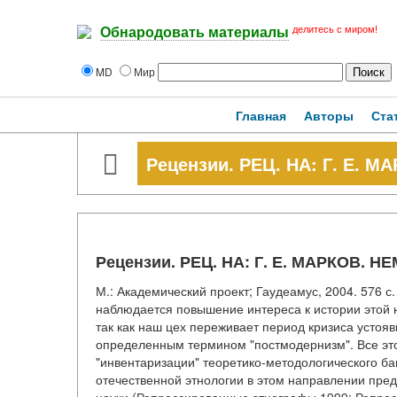
делитесь с миром!
Обнародовать материалы
MD
Мир
Главная
Авторы
Ста
Рецензии. РЕЦ. НА: Г. Е.
Рецензии. РЕЦ. НА: Г. Е. МАРКОВ.
М.: Академический проект; Гаудеамус, 2004. 576 с
наблюдается повышение интереса к истории этой 
так как наш цех переживает период кризиса устоя
определенным термином "постмодернизм". Все это
"инвентаризации" теоретико-методологического баг
отечественной этнологии в этом направлении пре