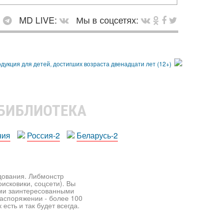
:
MD LIVE:
Мы в соцсетях:
 БИБЛИОТЕКА
ния
Россия-2
Беларусь-2
едования. Либмонстр
исковики, соцсети). Вы
ими заинтересованными
распоряжении - более 100
есть и так будет всегда.