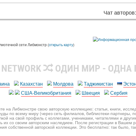
Чат авторов
лиотечной сети Либмонстр (
открыть карту
)
R NETWORK
ОДИН МИР - ОДНА
аина
Казахстан
Молдова
Таджикистан
Эсто
США-Великобритания
Швеция
Сербия
те на Либмонстре свою авторскую коллекцию: статьи, книги, иссл
уды по всему миру (через сеть филиалов, библиотеки-партнеры, по
лкой на свой профиль с коллегами, учениками, читателями и друг
ь их со своим авторским наследием. После регистрации в Вашем 
ия собственной авторской коллекции. Это бесплатно: так было, так 