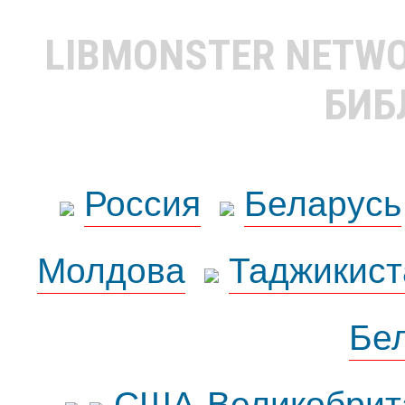
LIBMONSTER NETW
БИБ
Россия
Беларусь
Молдова
Таджикист
Бе
США-Великобрит