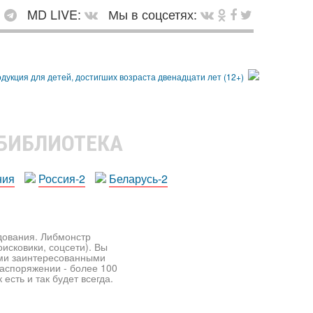
:
MD LIVE:
Мы в соцсетях:
 БИБЛИОТЕКА
ния
Россия-2
Беларусь-2
едования. Либмонстр
исковики, соцсети). Вы
ими заинтересованными
распоряжении - более 100
есть и так будет всегда.