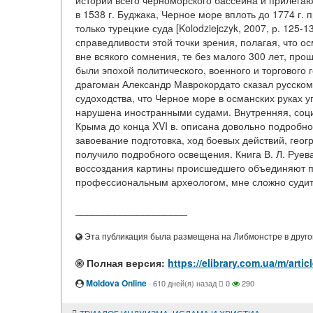
истории всего черноморского бассейна и прилегаю
в 1538 г. Буджака, Черное море вплоть до 1774 г. 
только турецкие суда [Kolodziejczyk, 2007, р. 125
справедливости этой точки зрения, полагая, что 
вне всякого сомнения, те без малого 300 лет, пр
были эпохой политического, военного и торгового
драгоман Александр Маврокордато сказал русскому 
судоходства, что Черное море в османских руках 
нарушена иностранными судами. Внутренняя, соци
Крыма до конца XVI в. описана довольно подробно [
завоевание подготовка, ход боевых действий, гео
получило подробного освещения. Книга В. Л. Руева
воссоздания картины происшедшего объединяют п
профессиональным археологом, мне сложно судить
____________________
Эта публикация была размещена на Либмонстре в другой
Полная версия:
https://elibrary.com.ua/m/a
Moldova Online
·
610 дней(я) назад
0
290