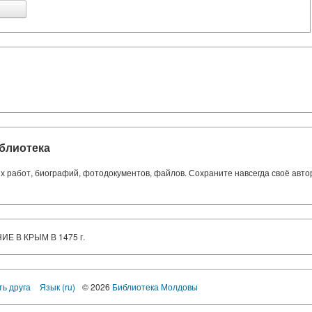
блиотека
ких работ, биографий, фотодокументов, файлов. Сохраните навсегда своё авт
ИЕ В КРЫМ В 1475 г.
ть друга
Язык (ru)
© 2026
Библиотека Молдовы