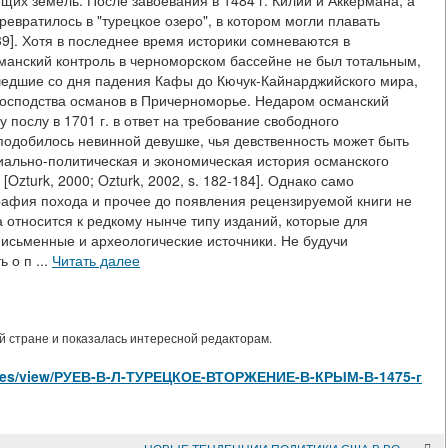
щих земель. После завоевания в 1484 г. Килии и Аккермана, а
превратилось в "турецкое озеро", в котором могли плавать
-139]. Хотя в последнее время историки сомневаются в
османский контроль в черноморском бассейне не был тотальным,
ошедшие со дня падения Кафы до Кючук-Кайнарджийского мира,
 господства османов в Причерноморье. Недаром османский
послу в 1701 г. в ответ на требование свободного
уподобилось невинной девушке, чья девственность может быть
ально-политическая и экономическая история османского
Ozturk, 2000; Ozturk, 2002, s. 182-184]. Однако само
графия похода и прочее до появления рецензируемой книги не
 относится к редкому нынче типу изданий, которые для
исьменные и археологические источники. Не будучи
 о п ...
Читать далее
 стране и показалась интересной редакторам.
rticles/view/РУЕВ-В-Л-ТУРЕЦКОЕ-ВТОРЖЕНИЕ-В-КРЫМ-В-1475-г