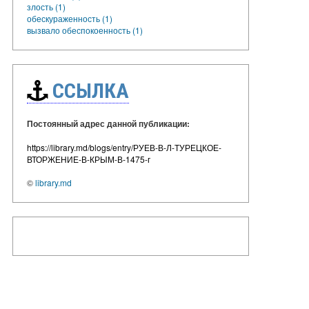
злость (1)
обескураженность (1)
вызвало обеспокоенность (1)
ССЫЛКА
Постоянный адрес данной публикации:
https://library.md/blogs/entry/РУЕВ-В-Л-ТУРЕЦКОЕ-
ВТОРЖЕНИЕ-В-КРЫМ-В-1475-г
©
library.md