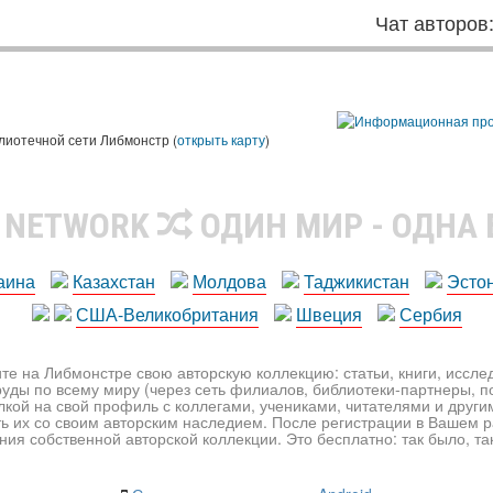
Чат авторов
лиотечной сети Либмонстр (
открыть карту
)
R NETWORK
ОДИН МИР - ОДНА
аина
Казахстан
Молдова
Таджикистан
Эсто
США-Великобритания
Швеция
Сербия
те на Либмонстре свою авторскую коллекцию: статьи, книги, иссл
уды по всему миру (через сеть филиалов, библиотеки-партнеры, по
лкой на свой профиль с коллегами, учениками, читателями и друг
ь их со своим авторским наследием. После регистрации в Вашем 
ия собственной авторской коллекции. Это бесплатно: так было, так 