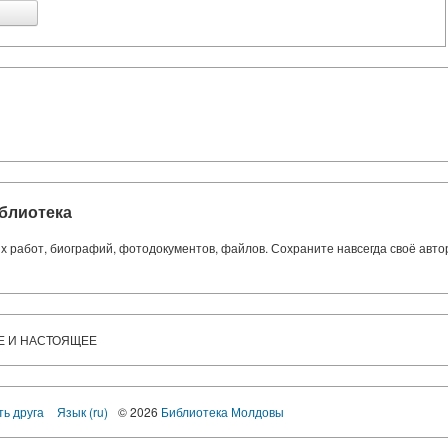
блиотека
ких работ, биографий, фотодокументов, файлов. Сохраните навсегда своё авт
Е И НАСТОЯЩЕЕ
ть друга
Язык (ru)
© 2026
Библиотека Молдовы