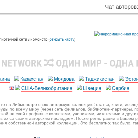
Чат авторов
лиотечной сети Либмонстр (
открыть карту
)
R NETWORK
ОДИН МИР - ОДНА
аина
Казахстан
Молдова
Таджикистан
Эсто
США-Великобритания
Швеция
Сербия
те на Либмонстре свою авторскую коллекцию: статьи, книги, иссл
уды по всему миру (через сеть филиалов, библиотеки-партнеры, по
лкой на свой профиль с коллегами, учениками, читателями и друг
ь их со своим авторским наследием. После регистрации в Вашем 
ия собственной авторской коллекции. Это бесплатно: так было, так 