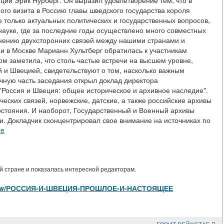
ции Эрик Нурберг. Он выразил удовлетворение тем, что в
го визита в Россию главы шведского государства короля
 только актуальных политических и государственных вопросов,
науке, где за последние годы осуществлено много совместных
чнению двухсторонних связей между нашими странами и
и в Москве Марианн Хультберг обратилась к участникам
ром заметила, что столь частые встречи на высшем уровне,
й и Швецией, свидетельствуют о том, насколько важным
чную часть заседания открыл доклад директора
"Россия и Швеция: общее историческое и архивное наследие".
ческих связей, норвежские, датские, а также российские архивы
остояния. И наоборот, Государственный и Военный архивы
. Докладчик сконцентрировал свое внимание на источниках по
re
 стране и показалась интересной редакторам.
les/view/РОССИЯ-И-ШВЕЦИЯ-ПРОШЛОЕ-И-НАСТОЯЩЕЕ