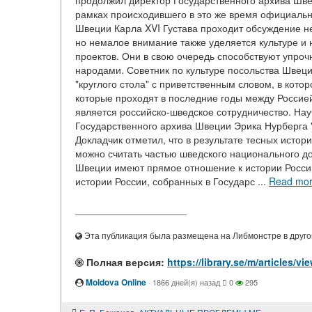
продолжил директор Государственного архива Шве
рамках происходившего в это же время официально
Швеции Карла XVI Густава проходит обсуждение не
но немалое внимание также уделяется культуре и 
проектов. Они в свою очередь способствуют упро
народами. Советник по культуре посольства Швеци
"круглого стола" с приветственным словом, в кото
которые проходят в последние годы между Россие
является российско-шведское сотрудничество. Нау
Государственного архива Швеции Эрика Нурберга 
Докладчик отметил, что в результате тесных истори
можно считать частью шведского национального д
Швеции имеют прямое отношение к истории России
истории России, собранных в Государс ...
Read mo
____________________
Эта публикация была размещена на Либмонстре в другой
Полная версия:
https://library.se/m/artic
Moldova Online
·
1866 дней(я) назад
0
295