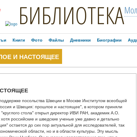
БИБЛИОТЕКА
Мол
!
тьи
Книги
Фото
Файлы
Дневники
Биографии
Ауд
ЛОЕ И НАСТОЯЩЕЕ
АСТОЯЩЕЕ
и поддержке посольства Швеции в Москве Институтом всеобщей
Россия и Швеция: прошлое и настоящее", в котором приняли
 "круглого стола" открыл директор ИВИ РАН, академик А.О.
о хотя российские и шведские ученые уже давно и детально
ия" остается до сих пор актуальной для исследователей, так
кономической области, но и в области культуры. Эту мысль