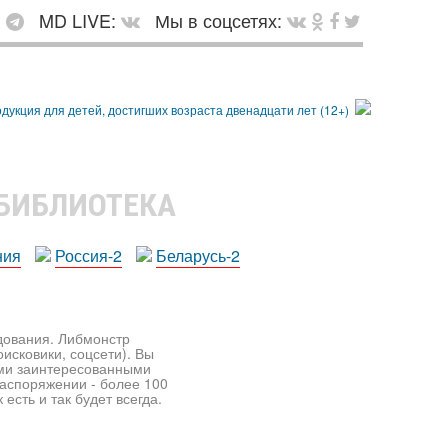
:
MD LIVE:
Мы в соцсетях:
 БИБЛИОТЕКА
ния
Россия-2
Беларусь-2
едования. Либмонстр
исковики, соцсети). Вы
ими заинтересованными
распоряжении - более 100
есть и так будет всегда.