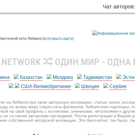
Чат авторов
лиотечной сети Либмонстр (
открыть карту
)
R NETWORK
ОДИН МИР - ОДНА
аина
Казахстан
Молдова
Таджикистан
Эсто
США-Великобритания
Швеция
Сербия
те на Либмонстре свою авторскую коллекцию: статьи, книги, иссл
уды по всему миру (через сеть филиалов, библиотеки-партнеры, по
лкой на свой профиль с коллегами, учениками, читателями и друг
ь их со своим авторским наследием. После регистрации в Вашем 
ия собственной авторской коллекции. Это бесплатно: так было, так 