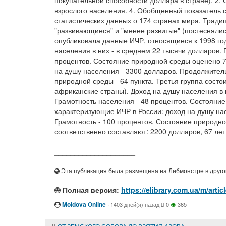
покупательной способности доллара в стране). 2.
взрослого населения. 4. Обобщенный показатель 
статистических данных о 174 странах мира. Традиц
"развивающиеся" и "менее развитые" (постеснялис
опубликовала данные ИЧР, относящиеся к 1998 год
населения в них - в среднем 22 тысячи долларов. 
процентов. Состояние природной среды оценено 7
на душу населения - 3300 долларов. Продолжительн
природной среды - 64 пункта. Третья группа состои
африканские страны). Доход на душу населения в н
Грамотность населения - 48 процентов. Состояни
характеризующие ИЧР в России: доход на душу нас
Грамотность - 100 процентов. Состояние природно
соответственно составляют: 2200 долларов, 67 лет,
____________________
Эта публикация была размещена на Либмонстре в другой
Полная версия:
https://elibrary.com.ua/m/ar
Moldova Online
·
1403 дней(я) назад
0
365