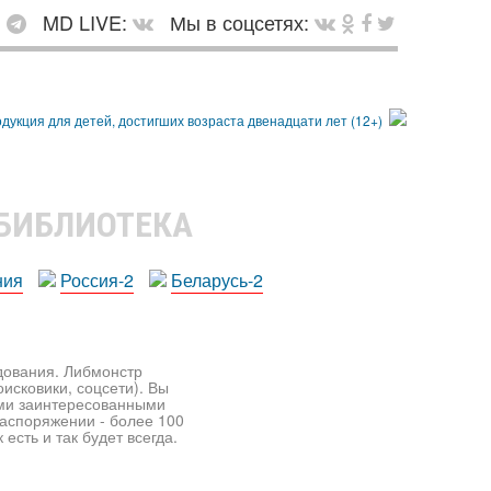
:
MD LIVE:
Мы в соцсетях:
 БИБЛИОТЕКА
ния
Россия-2
Беларусь-2
едования. Либмонстр
исковики, соцсети). Вы
ими заинтересованными
распоряжении - более 100
есть и так будет всегда.