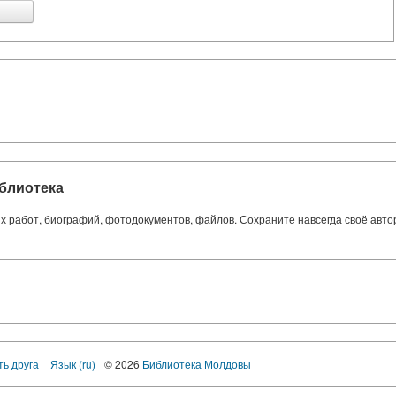
блиотека
ких работ, биографий, фотодокументов, файлов. Сохраните навсегда своё авт
ть друга
Язык (ru)
© 2026
Библиотека Молдовы