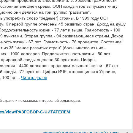
 Средняя продолжительность жизни. 3. Уровень грамотности
состояния внешней среды. ООН каждый год выпускает книгу
ионно они делятся на три группы: "развитые",
ь употребить слово "бедные") страны. В 1999 году ООН
у. К первой группе отнесены 45 развитых стран. Доход на душу
Продолжительность жизни - 77 лет и выше. Грамотность - 100
9 пунктами. Вторая группа - 94 развивающиеся страны. Доход
ость жизни - 67 лет. Грамотность - 76 процентов. Состояние
т из 35 "менее развитых стран" (большинство из них -
их - 1000 долларов. Продолжительность жизни - 50 лет.
е природной среды оценено 30 пунктами. Цифры,
еления - 4400 долларов, продолжительность жизни - 67 лет.
й среды - 77 пунктов. Цифры ИЧР, относящиеся к Украине,
 100 пр ...
Читать далее
 стране и показалась интересной редакторам.
ticles/view/РАЗГОВОР-С-ЧИТАТЕЛЕМ