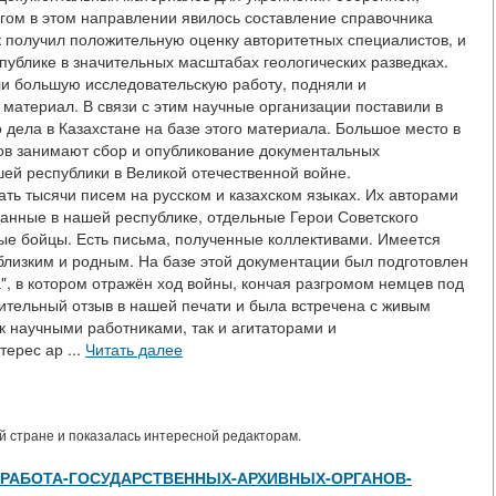
ом в этом направлении явилось составление справочника
получил положительную оценку авторитетных специалистов, и
публике в значительных масштабах геологических разведках.
и большую исследовательскую работу, подняли и
материал. В связи с этим научные организации поставили в
 дела в Казахстане на базе этого материала. Большое место в
ов занимают сбор и опубликование документальных
й республики в Великой отечественной войне.
ть тысячи писем на русском и казахском языках. Их авторами
анные в нашей республике, отдельные Герои Советского
е бойцы. Есть письма, полученные коллективами. Имеется
лизким и родным. На базе этой документации был подготовлен
", в котором отражён ход войны, кончая разгромом немцев под
тельный отзыв в нашей печати и была встречена с живым
к научными работниками, так и агитаторами и
ерес ар ...
Читать далее
 стране и показалась интересной редакторам.
s/view/РАБОТА-ГОСУДАРСТВЕННЫХ-АРХИВНЫХ-ОРГАНОВ-