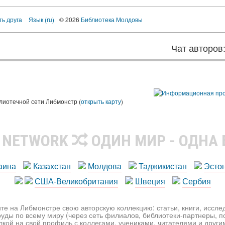
ть друга
Язык (ru)
© 2026
Библиотека Молдовы
Чат авторов
лиотечной сети Либмонстр (
открыть карту
)
R NETWORK
ОДИН МИР - ОДНА
аина
Казахстан
Молдова
Таджикистан
Эсто
США-Великобритания
Швеция
Сербия
те на Либмонстре свою авторскую коллекцию: статьи, книги, иссл
уды по всему миру (через сеть филиалов, библиотеки-партнеры, по
лкой на свой профиль с коллегами, учениками, читателями и друг