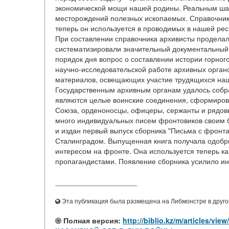
экономической мощи нашей родины. Реальным шаг
месторождений полезных ископаемых. Справочник 
теперь он используется в проводимых в нашей рес
При составлении справочника архивисты проделал
систематизировали значительный документальный 
порядок дня вопрос о составлении истории горного
научно-исследовательской работе архивных орган
материалов, освещающих участие трудящихся наше
Государственным архивным органам удалось собра
являются целые воинские соединения, сформиров
Союза, орденоносцы, офицеры, сержанты и рядовы
много индивидуальных писем фронтовиков своим б
и издан первый выпуск сборника "Письма с фронта
Сталинградом. Выпущенная книга получала одобри
интересом на фронте. Она используется теперь ка
пропагандистами. Появление сборника усилило инт
____________________
Эта публикация была размещена на Либмонстре в другой
Полная версия:
http://biblio.kz/m/article