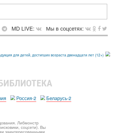
:
MD LIVE:
Мы в соцсетях:
 БИБЛИОТЕКА
ния
Россия-2
Беларусь-2
едования. Либмонстр
исковики, соцсети). Вы
ими заинтересованными