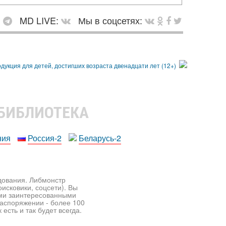
:
MD LIVE:
Мы в соцсетях:
 БИБЛИОТЕКА
ния
Россия-2
Беларусь-2
едования. Либмонстр
исковики, соцсети). Вы
ими заинтересованными
распоряжении - более 100
есть и так будет всегда.