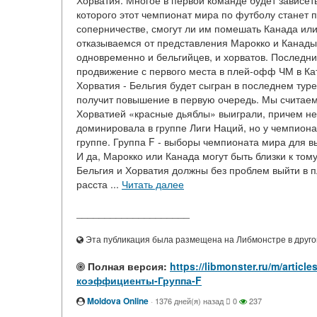
Хорватия. Многое в первой команде будет зависет
которого этот чемпионат мира по футболу станет п
соперничестве, смогут ли им помешать Канада или
отказываемся от представления Марокко и Канады.
одновременно и бельгийцев, и хорватов. Последни
продвижение с первого места в плей-офф ЧМ в Кат
Хорватия - Бельгия будет сыгран в последнем туре 
получит повышение в первую очередь. Мы считаем, 
Хорватией «красные дьяблы» выиграли, причем не п
доминировала в группе Лиги Наций, но у чемпиона
группе. Группа F - выборы чемпионата мира для в
И да, Марокко или Канада могут быть близки к тому
Бельгия и Хорватия должны без проблем выйти в п
расста ...
Читать далее
____________________
Эта публикация была размещена на Либмонстре в другой
Полная версия:
https://libmonster.ru/m/arti
коэффициенты-Группа-F
Moldova Online
·
1376 дней(я) назад
0
237