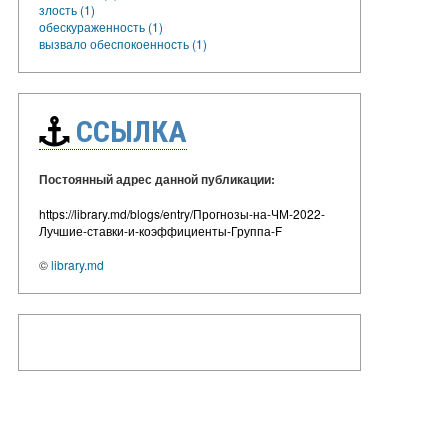
злость (1)
обескураженность (1)
вызвало обеспокоенность (1)
ССЫЛКА
Постоянный адрес данной публикации:
https://library.md/blogs/entry/Прогнозы-на-ЧМ-2022-
Лучшие-ставки-и-коэффициенты-Группа-F
©
library.md