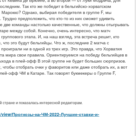
ь от Кевина де Брюйне, а во второй — от Луки Модрича, для
оследним. Так кто же победит в бельгийско-хорватском
 Марокко? Однако, выбирая победителя в группе F, мы
 Трудно предположить, что кто-то из них сможет удивить
е две команды настолько качественные, что должны отыгрывать
аре между собой. Конечно, очень интересно, что матч
группового этапа. И, на наш взгляд, эта встреча решит, кто
что это будут бельгийцы. Что ж, последние 2 матча с
роиграли ни в одной из трех игр. Это правда, что Хорватия
та мира свои правила. Ориентируемся на победу бельгийцев в
ыхода в плей-офф В этой группе не будет больших сюрпризов.
, чтобы отобрать очки у фаворитов или даже отобрать их, а вот
лей-офф ЧМ в Катаре. Так говорят букмекеры о Группе F,
 стране и показалась интересной редакторам.
cles/view/Прогнозы-на-ЧМ-2022-Лучшие-ставки-и-