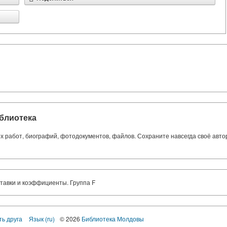
блиотека
ких работ, биографий, фотодокументов, файлов. Сохраните навсегда своё авт
тавки и коэффициенты. Группа F
ть друга
Язык (ru)
© 2026
Библиотека Молдовы