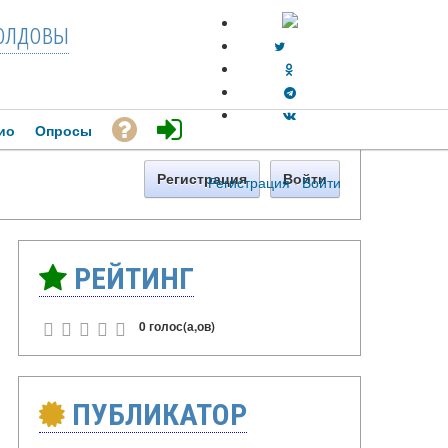
лдовы
ио
Опросы
Регистрация
Войти
Регистрация
·
Войти
РЕЙТИНГ
0 голос(а,ов)
ПУБЛИКАТОР