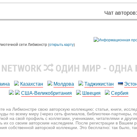
Чат авторов
лиотечной сети Либмонстр (
открыть карту
)
R NETWORK
ОДИН МИР - ОДНА
аина
Казахстан
Молдова
Таджикистан
Эсто
США-Великобритания
Швеция
Сербия
те на Либмонстре свою авторскую коллекцию: статьи, книги, иссл
уды по всему миру (через сеть филиалов, библиотеки-партнеры, по
лкой на свой профиль с коллегами, учениками, читателями и друг
ь их со своим авторским наследием. После регистрации в Вашем 
ия собственной авторской коллекции. Это бесплатно: так было, так 