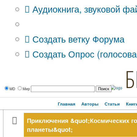
Аудиокнига, звуковой фа
Дополнительные опции:
Создать ветку Форума
Создать Опрос (голосова
Б
MD
Мир
Главная
Авторы
Статьи
Книг
Приключения &quot;Космических го
планеты&quot;