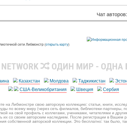
Чат авторов
лиотечной сети Либмонстр (
открыть карту
)
R NETWORK
ОДИН МИР - ОДНА
аина
Казахстан
Молдова
Таджикистан
Эсто
США-Великобритания
Швеция
Сербия
те на Либмонстре свою авторскую коллекцию: статьи, книги, иссл
уды по всему миру (через сеть филиалов, библиотеки-партнеры, по
лкой на свой профиль с коллегами, учениками, читателями и друг
ь их со своим авторским наследием. После регистрации в Вашем 
ия собственной авторской коллекции. Это бесплатно: так было, так 