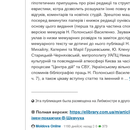
гіпотетичних припущень про різні редакції та струк
евристики, котра дозволить розшукати їхню повну 
відгуків, коментарів та новітніх студій. Зрештою 
посеред викинутих паперів і книжок редакції оунів
основу цього видання (перша та друга частина спог
версією мемуарів Н. Полонської-Василенко. Зауваж
уклав із низки мемуарних розвідок та заміток дослід
мемуарного тексту чи дотичні до нього публікації Н
Михайлу, Катерині та Марії Грушевським, Ю. Клену
Старицькій-Черняхівській, митрополиту УАПЦ Никан
культурній та повсякденній атмосфері Києва за ча
процесам "Центра дій" та СВУ, Українському вільно
споминів бібліографію праць Н. Полонської-Василен
ч. 7), а також цікаву вступну статтю та іменний п ...
____________________
Эта публикация была размещена на Либмонстре в другой
Полная версия:
https://elibrary.com.ua/m/ar
імен-покажчик-В-Шевчука
Moldova Online
·
1193 дней(я) назад
0
373