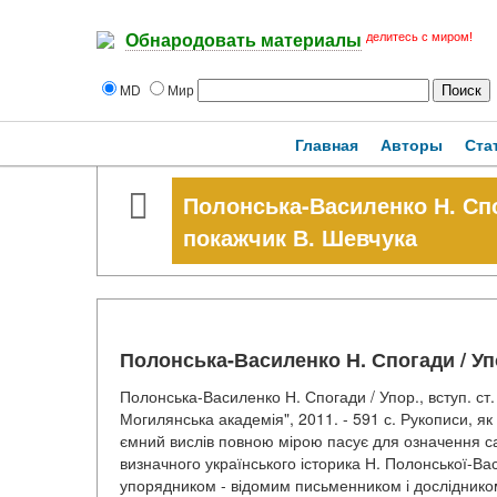
делитесь с миром!
Обнародовать материалы
MD
Мир
Главная
Авторы
Ста
Полонська-Василенко Н. Спога
покажчик В. Шевчука
Полонська-Василенко Н. Спогади / Упо
Полонська-Василенко Н. Спогади / Упор., вступ. ст.
Могилянська академія", 2011. - 591 с. Рукописи, як
ємний вислів повною мірою пасує для означення с
визначного українського історика Н. Полонської-Ва
упорядником - відомим письменником і досліднико