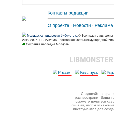
Контакты редакции
О проекте
·
Новости
·
Реклама
Молдавская цифровая библиотека
© Все права защищены
2019-2026, LIBRARY.MD - составная часть международной биб
Сохраняя наследие Молдовы
LIBMONSTE
Россия
Беларусь
Укр
Создавайте и храни
распространит Ваши тр
сможете делиться ссы
лицами, чтобы ознакомит
инструментов для создан