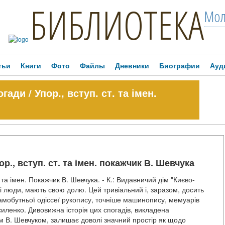
БИБЛИОТЕКА
Мол
тьи
Книги
Фото
Файлы
Дневники
Биографии
Ауд
ди / Упор., вступ. ст. та імен.
р., вступ. ст. та імен. покажчик В. Шевчука
 та імен. Покажчик В. Шевчука. - К.: Видавничий дім "Києво-
 і люди, мають свою долю. Цей тривіальний і, заразом, досить
амобутньої одіссеї рукопису, точніше машинопису, мемуарів
силенко. Дивовижна історія цих спогадів, викладена
м В. Шевчуком, залишає доволі значний простір як щодо