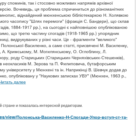
туру споминів, так і стосовно можливих напрямів архівної
версію. Вочевидь, ця проблема спричиниться до різноманітних
машинопис, віднайдений мюнхенською бібліотекаркою Н. Холявкою
ського часопису "Шлях перемоги" (фракція С. Бандери), що склав
адів, 1884-1917 рр.), на сьогодні є найповнішою опублікованою
имо, що третю частину спогадів (1918-1965 рр.) упорядник
ниці, видрукуваних у різні часи. Це - фрагменти "великого"
. Полонської-Василенко, а саме статті, присвячені М. Василенку,
, А. Кримському, М. Могилянському, О. Оглоблину, Л.
ору, роду Старицьких (Старицьких-Черняхівських-Стешенків),
сів неокласиків М. Зерова та П. Филиповича, бутафорським
му університету у Мюнхені та ін. Наприкінці В. Шевчук додав до
ко, опубліковану у "Наукових записках УВУ" (Мюнхен, 1963 р.,
Читать далее
 стране и показалась интересной редакторам.
ticles/view/Полонська-Василенко-Н-Спогади-Упор-вступ-ст-та-