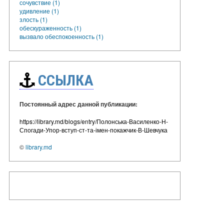
сочувствие (1)
удивление (1)
злость (1)
обескураженность (1)
вызвало обеспокоенность (1)
ССЫЛКА
Постоянный адрес данной публикации:
https://library.md/blogs/entry/Полонська-Василенко-Н-
Спогади-Упор-вступ-ст-та-імен-покажчик-В-Шевчука
©
library.md