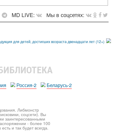
:
MD LIVE:
Мы в соцсетях:
 БИБЛИОТЕКА
ния
Россия-2
Беларусь-2
едования. Либмонстр
исковики, соцсети). Вы
ими заинтересованными
распоряжении - более 100
есть и так будет всегда.