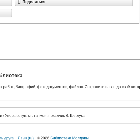
Поделиться
блиотека
ких работ, биографий, фотодокументов, файлов. Сохраните навсегда своё авт
 Упор., вступ. ст. та імен. покажчик В. Шевчука
ть друга
Язык (ru)
© 2026
Библиотека Молдовы