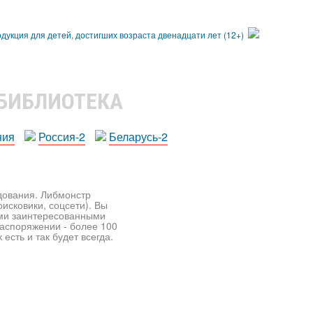
 БИБЛИОТЕКА
ния
Россия-2
Беларусь-2
едования. Либмонстр
исковики, соцсети). Вы
ими заинтересованными
распоряжении - более 100
есть и так будет всегда.