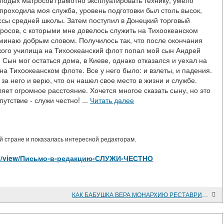
лодых матросов грамотно эксплуатировать технику, умело
 проходила моя служба, уровень подготовки был столь высок,
ассы средней школы. Затем поступил в Донецкий торговый
росов, с которыми мне довелось служить на Тихоокеанском
оминаю добрым словом. Получилось так, что после окончания
кого училища на Тихоокеанский флот попал мой сын Андрей
Сын мог остаться дома, в Киеве, однако отказался и уехал на
а Тихоокеанском флоте. Все у него было: и взлеты, и падения.
за него и верю, что он нашел свое место в жизни и службе.
яет огромное расстояние. Хочется многое сказать сыну, но это
утствие - служи честно! ...
Читать далее
 стране и показалась интересной редакторам.
icles/view/Письмо-в-редакцию-СЛУЖИ-ЧЕСТНО
КАК БАБУШКА ВЕРА МОНАРХИЮ РЕСТАВРИРОВАЛА