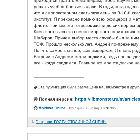
приходится тратить командирам, чтобы научить мо
решать учебно-боевые задачи. В годы, когда здесь
что я смог экстерном сдать экзамены за 9-10-й кл
институт. Я прекрасно помню всех офицеров и мат
флоте. Причем этот отрезок жизни до сих пор всп
Киевского высшего военно-морского политехничес
Шабуров. Причем выбор места службы был за ним. 
ТОФ. Прошло несколько лет. Андрей по-прежнему н
Но, что самое главное, сын выдержал. Я очень рад 
Встречи с Андреем стали редкими, ведь нас раздел
все - когда свидимся. Главное же мое отцовское нап
____________________
Эта публикация была размещена на Либмонстре в другой
Полная версия:
https://libmonster.ru/m/art
Moldova Online
·
1357 дней(я) назад
0
305
Гастроли. ГОСТИ СТОЛИЧНОЙ СЦЕНЫ