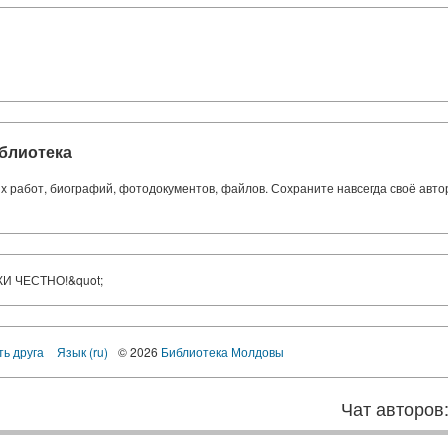
блиотека
ких работ, биографий, фотодокументов, файлов. Сохраните навсегда своё авт
ЖИ ЧЕСТНО!&quot;
ть друга
Язык (ru)
© 2026
Библиотека Молдовы
Чат авторов