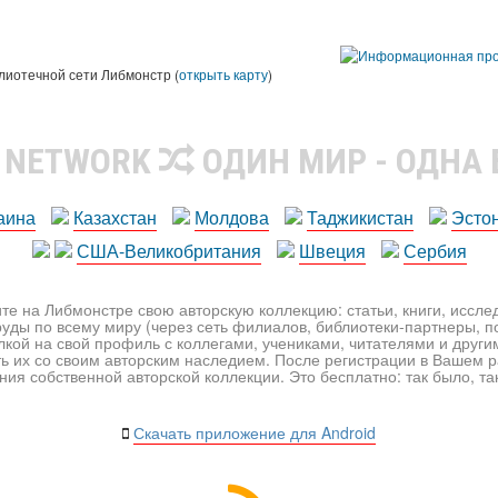
лиотечной сети Либмонстр (
открыть карту
)
R NETWORK
ОДИН МИР - ОДНА
аина
Казахстан
Молдова
Таджикистан
Эсто
США-Великобритания
Швеция
Сербия
те на Либмонстре свою авторскую коллекцию: статьи, книги, иссл
уды по всему миру (через сеть филиалов, библиотеки-партнеры, по
лкой на свой профиль с коллегами, учениками, читателями и друг
ь их со своим авторским наследием. После регистрации в Вашем 
ия собственной авторской коллекции. Это бесплатно: так было, так 
Скачать приложение для Android